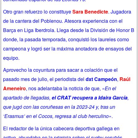
Otro gran refuerzo lo constituye
Sara Benedicte
. Jugadora
de la cantera del
Poblenou. Atesora experiencia con el
Barça en Liga Iberdrola. Llega desde la División de Honor B
donde, la pasada temporada, conquistó los laureles como
campeona y logró ser la máxima anotadora de ensayos del
equipo.
Aprovecho la coyuntura para sacar a colación que el
pasado mes de julio, el periodista del
dxt Campeón
,
Raúl
Ameneiro
, nos adelantaba la noticia de que,
«En el
apartado de llegadas,
el CRAT recupera a Idaira García
,
que jugó con las coruñesas en la 2023-24 y, tras un
‘Erasmus’ en el Cocos, regresa al club herculino»
.
El redactor de la única cabecera deportiva gallega en
activo, abundaba en la primicia sobre el rugby coruñés,