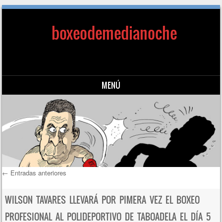
boxeodemedianoche
MENÚ
Saltar al contenido
←
Entradas anteriores
Navegación de entradas
WILSON TAVARES LLEVARÁ POR PIMERA VEZ EL BOXEO
PROFESIONAL AL POLIDEPORTIVO DE TABOADELA EL DÍA 5