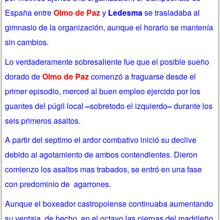
España entre
Olmo de Paz
y
Ledesma
se trasladaba al
gimnasio de la organización, aunque el horario se mantenía
sin cambios.
Lo verdaderamente sobresaliente fue que el posible sueño
dorado de
Olmo de Paz
comenzó a fraguarse desde el
primer episodio, merced al buen empleo ejercido por los
guantes del púgil local
–
sobretodo el izquierdo
–
durante los
seis primeros asaltos.
A partir del septimo el ardor combativo inició su declive
debido al agotamiento de ambos contendientes. Dieron
comienzo los asaltos mas trabados, se entró en una fase
con predominio de agarrones.
Aunque el boxeador castropolense continuaba aumentando
su ventaja, de hecho, en el octavo las piernas del madrileño