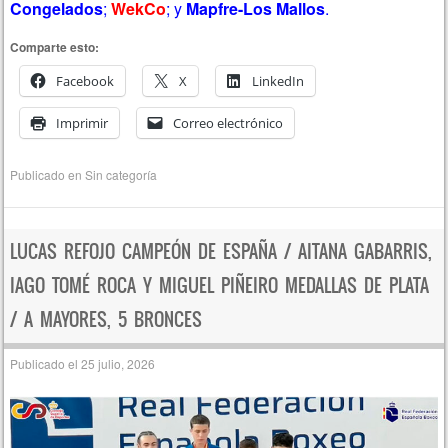
Congelados
;
WekCo
; y
Mapfre-Los Mallos
.
Comparte esto:
Facebook
X
LinkedIn
Imprimir
Correo electrónico
Publicado en
Sin categoría
LUCAS REFOJO CAMPEÓN DE ESPAÑA / AITANA GABARRIS,
IAGO TOMÉ ROCA Y MIGUEL PIÑEIRO MEDALLAS DE PLATA
/ A MAYORES, 5 BRONCES
Publicado el
25 julio, 2026