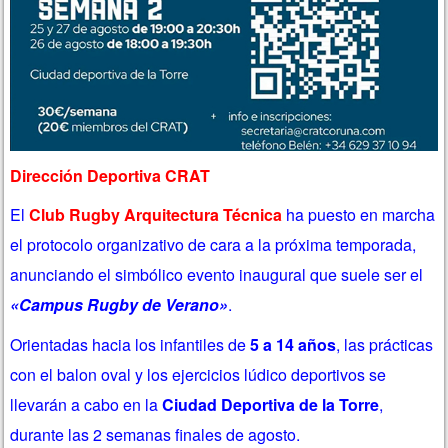
Dirección Deportiva CRAT
El
Club Rugby Arquitectura Técnica
ha puesto en marcha
el protocolo organizativo de cara a la próxima temporada,
anunciando el simbólico evento inaugural que suele ser el
«Campus Rugby de Verano»
.
Orientadas hacia los infantiles de
5 a 14 años
, las prácticas
con el balon oval y los ejercicios lúdico deportivos se
llevarán a cabo en la
Ciudad Deportiva de la Torre
,
durante las 2 semanas finales de agosto.