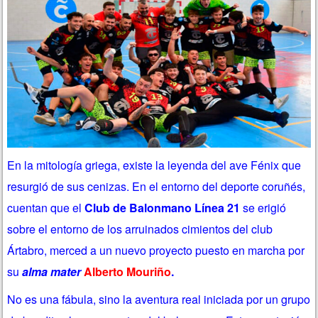
En la mitología griega, existe la leyenda del ave Fénix que
resurgió de sus cenizas. En el entorno del deporte coruñés,
cuentan que el
Club de Balonmano Línea 21
se erigió
sobre el entorno de los arruinados cimientos del club
Ártabro, merced a un nuevo proyecto puesto en marcha por
su
alma mater
Alberto Mouriño
.
No es una fábula, sino la aventura real iniciada por un grupo