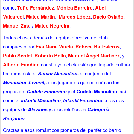
como:
Toño Fernández
;
Mónica Barreiro
;
Abel
Valcarcel
;
Mateo Martín
;
Marcos López
,
Dacio Oviaño
,
Manuel Zás
; y
Mateo Negreira
.
Todos ellos, además del
equipo directivo
del club
compuesto por
Eva María Varela
,
Rebeca Ballesteros
,
Pablo Scofet
,
Roberto Bello
,
Manuel Ángel Martínez
, y
Alberto Fandiño
constituyen el claustro que imparte cultura
balonmanista al
Senior Masculino,
al conjunto del
Masculino Juvenil,
a los jugadores que conforman los
grupos del
Cadete Femenino
y el
Cadete Masculino,
así
como al
Infantil Masculino
,
Infantil Femenino,
a
los dos
equipos de
Alevines
y a los retoños de
Categoría
Benjamín
.
Gracias a esos románticos pioneros del periférico barrio