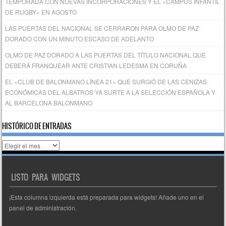
TEMPORADA CON NUEVAS INCORPORACIONES Y EL «CAMPUS INFANTIL
DE RUGBY» EN AGOSTO
LAS PUERTAS DEL NACIONAL SE CERRARON PARA OLMO DE PAZ
DORADO CON UN MINUTO ESCASO DE ADELANTO
OLMO DE PAZ DORADO A LAS PUERTAS DEL TÍTULO NACIONAL QUE
DEBERÁ FRANQUEAR ANTE CRISTIAN LEDESMA EN CORUÑA
EL «CLUB DE BALONMANO LÍNEA 21» QUE SURGIÓ DE LAS CENIZAS
ECONÓMICAS DEL ALBATROS YA SURTE A LA SELECCIÓN ESPAÑOLA Y
AL BARCELONA BALONMANO
HISTÓRICO DE ENTRADAS
Histórico
de
entradas
LISTO PARA WIDGETS
¡Esta columna izquierda está preparada para widgets! Añade uno en el
panel de administración.