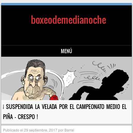
boxeodemedianoche
MENÚ
Saltar al contenido
¡ SUSPENDIDA LA VELADA POR EL CAMPEONATO MEDIO EL
PIÑA – CRESPO !
Publicado el
29 septiembre, 2017
por
Barral