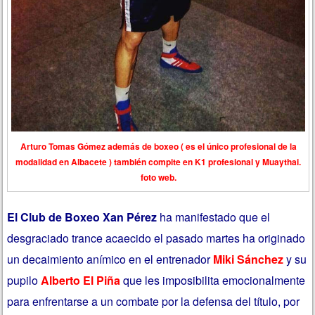
Arturo Tomas Gómez además de boxeo ( es el único profesional de la
modalidad en Albacete ) también compite en K1 profesional y Muaythai.
foto web.
El Club de Boxeo Xan Pérez
ha manifestado que el
desgraciado trance acaecido el pasado martes ha originado
un decaimiento anímico en el entrenador
Miki Sánchez
y su
pupilo
Alberto El Piña
que les imposibilita emocionalmente
para enfrentarse a un combate por la defensa del título, por