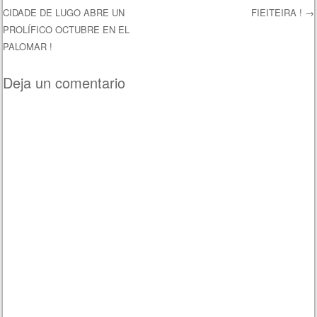
Navegación de entradas
CIDADE DE LUGO ABRE UN
FIEITEIRA !
→
PROLÍFICO OCTUBRE EN EL
PALOMAR !
Deja un comentario