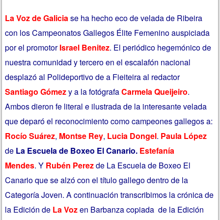
L
a Voz de Galicia
se ha hecho eco de velada de Ribeira
con los Campeonatos Gallegos Élite Femenino auspiciada
por el promotor
Israel Benitez
. El periódico hegemónico de
nuestra comunidad y tercero en el escalafón nacional
desplazó al Polideportivo de a Fieiteira al redactor
Santiago Gómez
y a la fotógrafa
Carmela Queijeiro
.
Ambos dieron fe literal e ilustrada de la interesante velada
que deparó el reconocimiento como campeones gallegos a:
Rocío Suárez
,
Montse Rey
,
Lucia Dongel
.
Paula López
de
La Escuela de Boxeo El Canario.
Estefanía
Mendes
. Y
Rubén Perez
de La Escuela de Boxeo El
Canario que se alzó con el título gallego dentro de la
Categoría Joven. A continuación transcribimos la crónica de
la Edición de
La Voz
en Barbanza copiada de la Edición