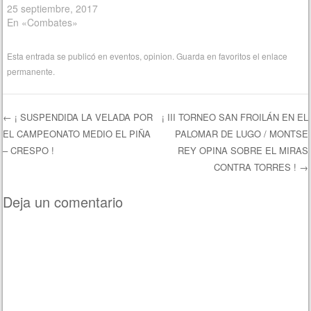
25 septiembre, 2017
En «Combates»
Esta entrada se publicó en
eventos
,
opinion
. Guarda en favoritos el
enlace
permanente
.
←
¡ SUSPENDIDA LA VELADA POR
¡ III TORNEO SAN FROILÁN EN EL
EL CAMPEONATO MEDIO EL PIÑA
PALOMAR DE LUGO / MONTSE
Navegación de entradas
– CRESPO !
REY OPINA SOBRE EL MIRAS
CONTRA TORRES !
→
Deja un comentario