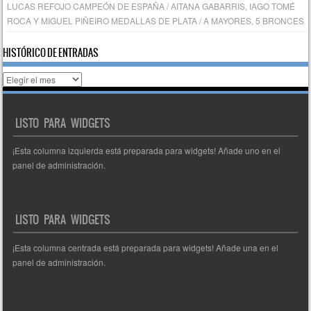
LUCAS REFOJO CAMPEÓN DE ESPAÑA / AITANA GABARRIS, IAGO TOMÉ
ROCA Y MIGUEL PIÑEIRO MEDALLAS DE PLATA / A MAYORES, 5 BRONCES
HISTÓRICO DE ENTRADAS
Histórico
de
entradas
LISTO PARA WIDGETS
¡Esta columna izquierda está preparada para widgets! Añade uno en el
panel de administración.
LISTO PARA WIDGETS
¡Esta columna centrada está preparada para widgets! Añade una en el
panel de administración.