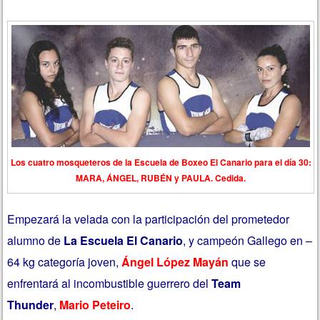
Los cuatro mosqueteros de la Escuela de Boxeo El Canario para el día 30:
MARA, ÁNGEL, RUBÉN y PAULA. Cedida.
Empezará la velada con la participación del prometedor
alumno de
La Escuela El Canario
, y campeón Gallego en –
64 kg categoría joven,
Ángel López Mayán
que se
enfrentará al incombustible guerrero del
Team
Thunder
,
Mario Peteiro
.