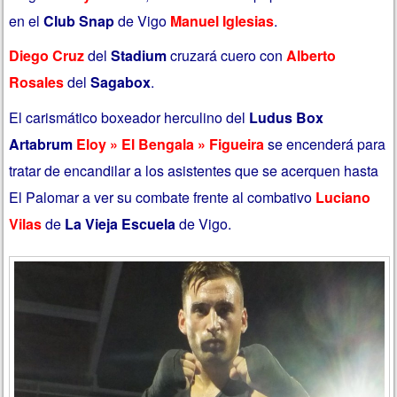
en el
Club Snap
de Vigo
Manuel Iglesias
.
Diego Cruz
del
Stadium
cruzará cuero con
Alberto
Rosales
del
Sagabox
.
El carismático boxeador herculino del
Ludus Box
Artabrum
Eloy » El Bengala » Figueira
se encenderá para
tratar de encandilar a los asistentes que se acerquen hasta
El Palomar a ver su combate frente al combativo
Luciano
Vilas
de
La Vieja Escuela
de Vigo.