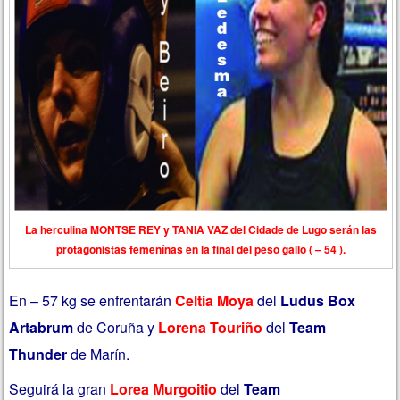
La herculina MONTSE REY y TANIA VAZ del Cidade de Lugo serán las
protagonistas femenínas en la final del peso gallo ( – 54 ).
En – 57 kg se enfrentarán
Celtia Moya
del
Ludus Box
Artabrum
de Coruña
y
Lorena Touriño
del
Team
Thunder
de Marín.
Seguirá la gran
Lorea Murgoitio
del
Team