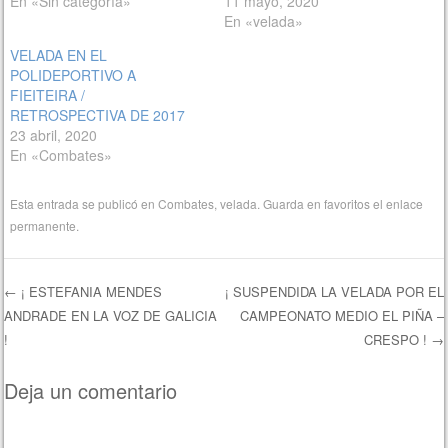
En «Sin categoría»
11 mayo, 2020
En «velada»
VELADA EN EL
POLIDEPORTIVO A
FIEITEIRA /
RETROSPECTIVA DE 2017
23 abril, 2020
En «Combates»
Esta entrada se publicó en
Combates
,
velada
. Guarda en favoritos el
enlace
permanente
.
←
¡ ESTEFANIA MENDES
¡ SUSPENDIDA LA VELADA POR EL
ANDRADE EN LA VOZ DE GALICIA
CAMPEONATO MEDIO EL PIÑA –
Navegación de entradas
!
CRESPO !
→
Deja un comentario