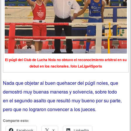
El púgil del Club de Lucha Noia no obtuvo el reconocimiento arbitral en su
debut en los nacionales. foto LaLiga4Sports
Nada que objetar al buen quehacer del púgil noies, que
demostró muy buenas maneras y solvencia, sobre todo
en el segundo asalto que resultó muy bueno por su parte,
pero que no lograron convencer a los jueces.
Comparte esto:
Facebook
X
LinkedIn