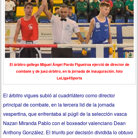
El árbitro gallego Miguel Ángel Pardo Figueiroa ejerció de director de
combate y de juez-árbitro, en la jornada de inauguración. foto
LaLiga4Sports
El árbitro vigues subió al cuadrilátero como director
principal de combate, en la tercera lid de la jornada
vespertina, que enfrentaba al púgil de la selección vasca
Nazan Miranda Pablo con el boxeador valenciano Dean
Anthony González. El triunfo por decisión dividida lo obtuvo