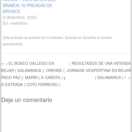
BRABOX 76 PRESEAS DE
BRONCE
9 diciembre, 2023
En «eventos»
Esta entrada se publicó en
Combates
. Guarda en favoritos el
enlace
permanente
.
←
¡ EL BOXEO GALLEGO EN
¡ RESULTADOS DE UNA INTENSA
BEJAR ( SALAMANCA ), ORENSE (
JORNADA VESPERTINA EN BÉJAR
Navegación de entradas
PACO PAZ ), MARÍN ( A CAÑOTA ) y
( SALAMANCA ) !
→
A ESTRADA ( COTO FERREIRO )
Deja un comentario