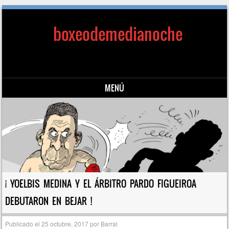
boxeodemedianoche
MENÚ
Saltar al contenido
¡ YOELBIS MEDINA Y EL ÁRBITRO PARDO FIGUEIROA
DEBUTARON EN BEJAR !
Publicado el
25 octubre, 2017
por
Barral