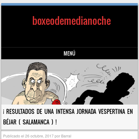
boxeodemedianoche
MENÚ
Saltar al contenido
¡ RESULTADOS DE UNA INTENSA JORNADA VESPERTINA EN
BÉJAR ( SALAMANCA ) !
Publicado el
26 octubre, 2017
por
Barral