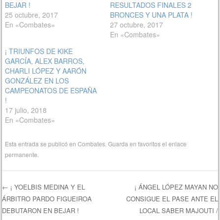
BEJAR !
RESULTADOS FINALES 2
25 octubre, 2017
BRONCES Y UNA PLATA !
En «Combates»
27 octubre, 2017
En «Combates»
¡ TRIUNFOS DE KIKE
GARCÍA, ALEX BARROS,
CHARLI LÓPEZ Y AARÓN
GONZÁLEZ EN LOS
CAMPEONATOS DE ESPAÑA
!
17 julio, 2018
En «Combates»
Esta entrada se publicó en
Combates
. Guarda en favoritos el
enlace
permanente
.
←
¡ YOELBIS MEDINA Y EL
¡ ÁNGEL LÓPEZ MAYAN NO
ÁRBITRO PARDO FIGUEIROA
CONSIGUE EL PASE ANTE EL
Navegación de entradas
DEBUTARON EN BEJAR !
LOCAL SABER MAJOUTI /