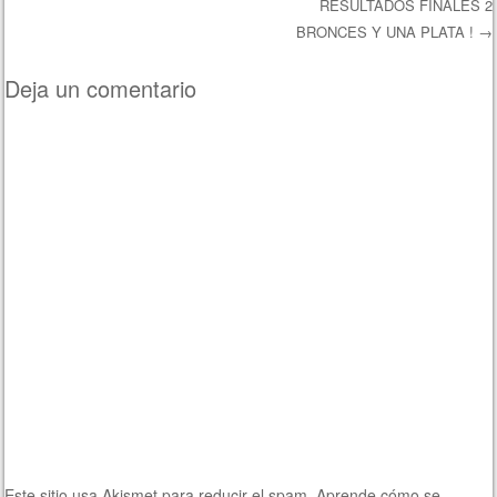
RESULTADOS FINALES 2
BRONCES Y UNA PLATA !
→
Deja un comentario
Este sitio usa Akismet para reducir el spam.
Aprende cómo se