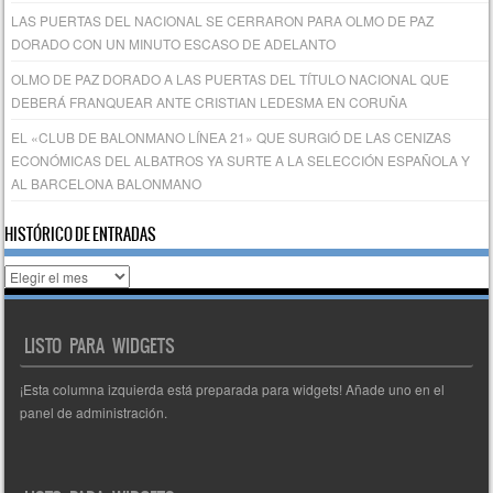
LAS PUERTAS DEL NACIONAL SE CERRARON PARA OLMO DE PAZ
DORADO CON UN MINUTO ESCASO DE ADELANTO
OLMO DE PAZ DORADO A LAS PUERTAS DEL TÍTULO NACIONAL QUE
DEBERÁ FRANQUEAR ANTE CRISTIAN LEDESMA EN CORUÑA
EL «CLUB DE BALONMANO LÍNEA 21» QUE SURGIÓ DE LAS CENIZAS
ECONÓMICAS DEL ALBATROS YA SURTE A LA SELECCIÓN ESPAÑOLA Y
AL BARCELONA BALONMANO
HISTÓRICO DE ENTRADAS
Histórico
de
entradas
LISTO PARA WIDGETS
¡Esta columna izquierda está preparada para widgets! Añade uno en el
panel de administración.