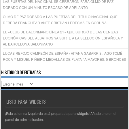
LAS PUERTAS DEL NACIONAL SE CERRARON PARA OLMO DE PAZ
DORADO CON UN MINUTO ESCASO DE ADELANTO
OLMO DE PAZ DORADO A LAS PUERTAS DEL TÍTULO NACIONAL QUE
DEBERÁ FRANQUEAR ANTE CRISTIAN LEDESMA EN CORUÑA
EL «CLUB DE BALONMANO LÍNEA 21» QUE SURGIÓ DE LAS CENIZAS
ECONÓMICAS DEL ALBATROS YA SURTE A LA SELECCIÓN ESPAÑOLA Y
AL BARCELONA BALONMANO
LUCAS REFOJO CAMPEÓN DE ESPAÑA / AITANA GABARRIS, IAGO TOMÉ
ROCA Y MIGUEL PIÑEIRO MEDALLAS DE PLATA / A MAYORES, 5 BRONCES
HISTÓRICO DE ENTRADAS
Histórico
de
entradas
LISTO PARA WIDGETS
¡Esta columna izquierda está preparada para widgets! Añade uno en el
panel de administración.