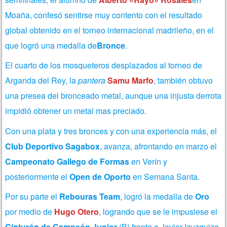
Moaña, confesó sentirse muy contento con el resultado
global obtenido en el torneo internacional madrileño, en el
que logró una medalla de
Bronce
.
El cuarto de los mosqueteros desplazados al torneo de
Arganda del Rey, la
pantera
Samu Marfo
, también obtuvo
una presea del bronceado metal, aunque una injusta derrota
impidió obtener un metal mas preciado.
Con una plata y tres bronces y con una experiencia más, el
Club Deportivo Sagabox
, avanza, afrontando en marzo el
Campeonato Gallego de Formas
en Verín y
posteriormente el
Open de Oporto
en Semana Santa.
Por su parte el
Rebouras Team
, logró la medalla de
Oro
por medio de
Hugo Otero
, logrando que se le impusiese el
Cinturón de Campeón Junior
(B) frente a Javier Izuzquiza