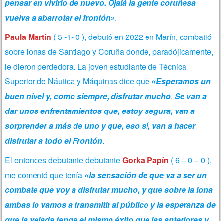
pensar en vivirlo de nuevo. Ojalá la gente coruñesa
vuelva a abarrotar el frontón»
.
Paula Martín
( 5 -1- 0 ), debutó en 2022 en Marín, combatió
sobre lonas de Santiago y Coruña donde, paradójicamente,
le dieron perdedora. La joven estudiante de Técnica
Superior de Náutica y Máquinas dice que
«Esperamos un
buen nivel y, como siempre, disfrutar mucho
.
Se van a
dar unos enfrentamientos que, estoy segura, van a
sorprender a más de uno y que, eso sí, van a hacer
disfrutar a todo el Frontón
.
El entonces debutante debutante
Gorka Papín
( 6 – 0 – 0 ),
me comentó que tenía
«la sensación de que va a ser un
combate que voy a disfrutar mucho, y que sobre la lona
ambas lo vamos a transmitir al público y la esperanza de
que la velada tenga el mismo éxito que las anteriores y