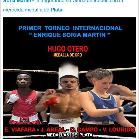
Soría Martín»
, inaugurando su vitrina de trofeos con la
merecida medalla de
Plata
.