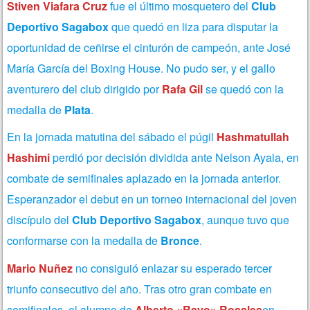
Stiven Viafara Cruz
fue el último mosquetero del
Club
Deportivo Sagabox
que quedó en liza para disputar la
oportunidad de ceñirse el cinturón de campeón, ante José
María García del Boxing House. No pudo ser, y el gallo
aventurero del club dirigido por
Rafa Gil
se quedó con la
medalla de
Plata
.
En la jornada matutina del sábado el púgil
Hashmatullah
Hashimi
perdió por decisión dividida ante Nelson Ayala, en
combate de semifinales aplazado en la jornada anterior.
Esperanzador el debut en un torneo internacional del joven
discípulo del
Club Deportivo Sagabox
, aunque tuvo que
conformarse con la medalla de
Bronce
.
Mario Nuñez
no consiguió enlazar su esperado tercer
triunfo consecutivo del año. Tras otro gran combate en
semifinales, el alumno de
Alberto «Rayo» Rosales
en