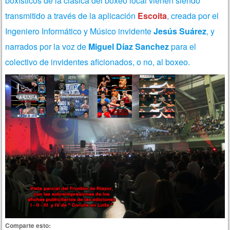
boxísticos de la clásica del boxeo local vienen siendo
transmitido a través de la aplicación
Escoita
, creada por el
Ingeniero Informático y Músico invidente
Jesús Suárez
, y
narrados por la voz de
Miguel Díaz Sanchez
para el
colectivo de invidentes aficionados, o no, al boxeo.
Comparte esto: