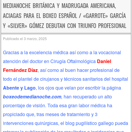
Navegación de entradas
MEDIANOCHE BRITÁNICA Y MADRUGADA AMERICANA,
ACIAGAS PARA EL BOXEO ESPAÑOL / «GARROTE» GARCÍA
Y «SILVER» GÓMEZ DEBUTAN CON TRIUNFO PROFESIONAL
Publicado el
3 marzo, 2025
Gracias a la excelencia médica así como a la vocacional
atención del doctor en Cirugía Oftalmológica
Daniel
Fernández Díaz
, así como al buen hacer profesional de
todo el plantel de cirujanos y técnicos sanitarios del hospital
Abente y Lago
, los ojos que velan por escribir la página
boxeodemedianoche.com
,
han recuperado un alto
porcentaje de visión. Toda esa gran labor médica ha
propiciado que, tras meses de tratamiento y 3
intervenciones quirúrgicas, el blog pugilístico gallego pueda
retomar la publicación de los resultados e incidencias que