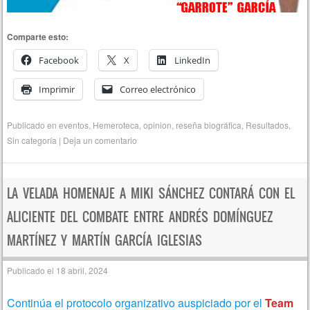
Comparte esto:
Facebook
X
LinkedIn
Imprimir
Correo electrónico
Publicado en
eventos
,
Hemeroteca
,
opinion
,
reseña biográfica
,
Resultados
,
Sin categoría
|
Deja un comentario
LA VELADA HOMENAJE A MIKI SÁNCHEZ CONTARÁ CON EL
ALICIENTE DEL COMBATE ENTRE ANDRÉS DOMÍNGUEZ
MARTÍNEZ Y MARTÍN GARCÍA IGLESIAS
Publicado el
18 abril, 2024
Continúa el protocolo organizativo auspiciado por el
Team