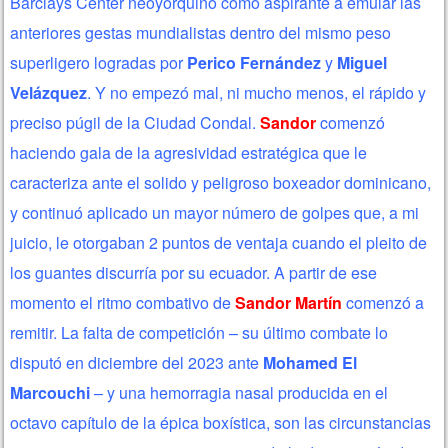
Barclays Center neoyorquino como aspirante a emular las
anteriores gestas mundialistas dentro del mismo peso
superligero logradas por
Perico Fernández
y
Miguel
Velázquez
. Y no empezó mal, ni mucho menos, el rápido y
preciso púgil de la Ciudad Condal.
Sandor
comenzó
haciendo gala de la agresividad estratégica que le
caracteriza ante el solido y peligroso boxeador dominicano,
y continuó aplicado un mayor número de golpes que, a mi
juicio, le otorgaban 2 puntos de ventaja cuando el pleito de
los guantes discurría por su ecuador. A partir de ese
momento el ritmo combativo de
Sandor Martín
comenzó a
remitir. La falta de competición – su último combate lo
disputó en diciembre del 2023 ante
Mohamed El
Marcouchi
– y una hemorragia nasal producida en el
octavo capítulo de la épica boxística, son las circunstancias