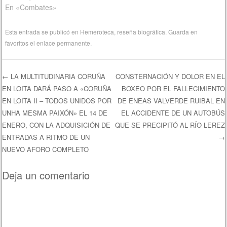
En «Combates»
Esta entrada se publicó en
Hemeroteca
,
reseña biográfica
. Guarda en
favoritos el
enlace permanente
.
←
LA MULTITUDINARIA CORUÑA
CONSTERNACIÓN Y DOLOR EN EL
EN LOITA DARÁ PASO A «CORUÑA
BOXEO POR EL FALLECIMIENTO
Navegación de entradas
EN LOITA II – TODOS UNIDOS POR
DE ENEAS VALVERDE RUIBAL EN
UNHA MESMA PAIXÓN» EL 14 DE
EL ACCIDENTE DE UN AUTOBÚS
ENERO, CON LA ADQUISICIÓN DE
QUE SE PRECIPITÓ AL RÍO LEREZ
ENTRADAS A RITMO DE UN
→
NUEVO AFORO COMPLETO
Deja un comentario