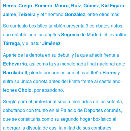
Heres
,
Crego
,
Romero
,
Mauro
,
Ruíz
,
Gómez
,
Kid Fígaro
,
Jaime
,
Teixeira
y el tinerfeño
González
, entre otros más.
Su currículo boxístico también presenta 3 combates nulos,
que entabló con los púgiles
Segovia
de Madrid, el levantino
Tárrega
, y el astur
Jiménez
.
Aparte de la derrota en su debut, y la que añadir frente a
Echevarría
, así como la ya mencionada final nacional ante
Barrilado II
, pierde por puntos con el madrileño
Flores
y
sufre su única derrota antes del límite frente al castellano-
leones
Cholo
, por abandono.
Surgió para el profesionalismo a mediados de los setenta,
debutando con triunfo en el Palacio de Deportes coruñés,
que se constituiría como su segundo hogar boxístico al
albergar la disputa de casi la mitad de sus combates