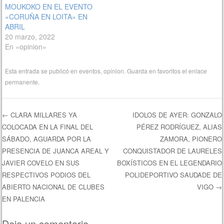
MOUKOKO EN EL EVENTO
«CORUÑA EN LOITA» EN
ABRIL
20 marzo, 2022
En «opinion»
Esta entrada se publicó en
eventos
,
opinion
. Guarda en favoritos el
enlace
permanente
.
←
CLARA MILLARES YA
IDOLOS DE AYER: GONZALO
COLOCADA EN LA FINAL DEL
PÉREZ RODRÍGUEZ, ALIAS
Navegación de entradas
SÁBADO, AGUARDA POR LA
ZAMORA, PIONERO
PRESENCIA DE JUANCA AREAL Y
CONQUISTADOR DE LAURELES
JAVIER COVELO EN SUS
BOXÍSTICOS EN EL LEGENDARIO
RESPECTIVOS PODIOS DEL
POLIDEPORTIVO SAUDADE DE
ABIERTO NACIONAL DE CLUBES
VIGO
→
EN PALENCIA
Deja un comentario