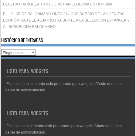
DEBERÁ FRANQUEAR ANTE CRISTIAN LEDESMA EN CORUÑA
EL «CLUB DE BALONMANO LÍNEA 21» QUE SURGIÓ DE LAS CENIZAS
ECONÓMICAS DEL ALBATROS YA SURTE A LA SELECCIÓN ESPAÑOLA Y
AL BARCELONA BALONMANO
HISTÓRICO DE ENTRADAS
Histórico
de
entradas
LISTO PARA WIDGETS
¡Esta columna izquierda está preparada para widgets! Añade uno en el
panel de administración.
LISTO PARA WIDGETS
¡Esta columna centrada está preparada para widgets! Añade una en el
panel de administración.