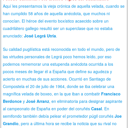
Aquí les presentamos la vieja crónica de aquella velada, cuando se
han cumplido 58 años de aquella anécdota, que muchos ni
conocían. El héroe del evento boxístico acaecido sobre un
cuadrilátero gallego resultó ser un superclase que no estaba
anunciado:
José Legrá Utría
.
Su calidad pugilística está reconocida en todo el mundo, pero de
las virtudes personales de Legrá poco hemos leído, por eso
podemos rememorar una estupenda anécdota ocurrida a los
pocos meses de llegar él a España que define su agudeza y
acierto en muchas de sus acciones. Ocurrió en Santiago de
Compostela el 20 de julio de 1964, donde se iba celebrar una
magnífica velada de boxeo, en la que iban a combatir
Francisco
Berdonce
y
José Arranz
, en eliminatoria para designar aspirante
al campeonato de España en poder del coruñés
Casal
. En
semifondo también debía pelear el prometedor púgil coruñés
Joe
Grandío
, pero a última hora se recibe la noticia que su rival no