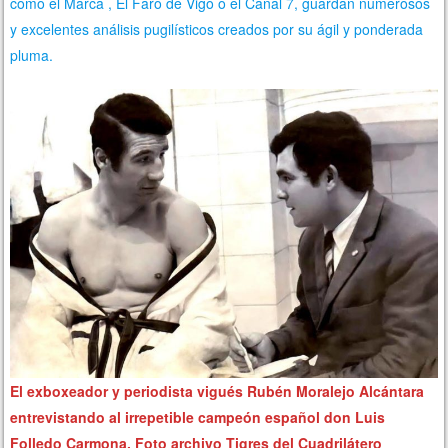
como el Marca , El Faro de Vigo o el Canal 7, guardan numerosos
y excelentes análisis pugilísticos creados por su ágil y ponderada
pluma.
El exboxeador y periodista vigués Rubén Moralejo Alcántara
entrevistando al irrepetible campeón español don Luis
Folledo Carmona. Foto archivo Tigres del Cuadrilátero