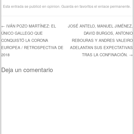
Esta entrada se publicó en
opinion
. Guarda en favoritos el
enlace permanente
.
←
IVÁN POZO MARTÍNEZ: EL
JOSÉ ANTELO, MANUEL JIMÉNEZ,
ÚNICO GALLEGO QUE
DAVID BURGOS, ANTONIO
Navegación de entradas
CONQUISTÓ LA CORONA
REBOURAS Y ANDRES VALEIRO
EUROPEA / RETROSPECTIVA DE
ADELANTAN SUS EXPECTATIVAS
2018
TRAS LA CONFINACIÓN.
→
Deja un comentario