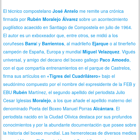
El técnico compostelano
José Antelo
me remite una crónica
firmada por
Rubén Moralejo Álvarez
sobre un acontecimiento
pugilístico acaecido en Santiago de Compostela en julio de 1964.
El autor es un exboxeador que, entre otros, se midió a los
coruñeses
Barra
l y
Barrientos
, al madrileño
Ejarque
o al tinerfeño
campeón de España, Europa y mundial
Miguel Velazquez
. Vigués
universal, y amigo del decano del boxeo gallego
Paco Amoedo
,
con el que compartía entrenamientos en el parque de Castrelos,
firma sus artículos en
«Tigres del Cuadrilátero»
bajo el
seudónimo compuesto por el nombre del expresidente de la FEB y
EBU
Rubén
Martínez, el segundo apellido del periodista Julio
Cesar Iglesias
Moralejo
, a los que añade el apellido materno del
denominado Poeta del Boxeo Manuel Porras
Alcántara
.
El
periodista nacido en la Ciudad Olívica destaca por sus profundos
conocimientos y por la abundante documentación que posee sobre
la historia del boxeo mundial.
Las hemerotecas de diversos medios