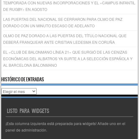
TEMPORADA CON NUEVAS INCORPORACIONES Y EL «CAMPUS INFANTIL
DE RUGBY» EN AGOSTO
LAS PUERTAS DEL NACIONAL SE CERRARON PARA OLMO DE PAZ
DORADO CON UN MINUTO ESCASO DE ADELANTO
OLMO DE PAZ DORADO A LAS PUERTAS DEL TÍTULO NACIONAL QUE
DEBERÁ FRANQUEAR ANTE CRISTIAN LEDESMA EN CORUÑA
EL «CLUB DE BALONMANO LÍNEA 21» QUE SURGIÓ DE LAS CENIZAS
ECONÓMICAS DEL ALBATROS YA SURTE A LA SELECCIÓN ESPAÑOLA Y
AL BARCELONA BALONMANO
HISTÓRICO DE ENTRADAS
Histórico
de
entradas
LISTO PARA WIDGETS
¡Esta columna izquierda está preparada para widgets! Añade uno en el
panel de administración.