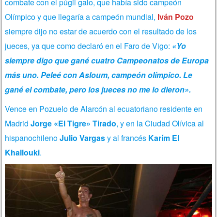
combate con el púgil galo, que había sido campeón
Olímpico y que llegaría a campeón mundial,
Iván Pozo
siempre dijo no estar de acuerdo con el resultado de los
jueces, ya que como declaró en el Faro de Vigo:
«Yo
siempre digo que gané cuatro Campeonatos de Europa
más uno. Peleé con Asloum, campeón olímpico. Le
gané el combate, pero los jueces no me lo dieron».
Vence en Pozuelo de Alarcón al ecuatoriano residente en
Madrid
Jorge «El Tigre» Tirado
, y en la Ciudad Olívica al
hispanochileno
Julio Vargas
y al francés
Karím El
Khallouki
.