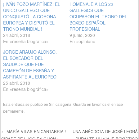
¡ IVÁN POZO MARTÍNEZ: EL
HOMENAJE A LOS 22
ÚNICO GALLEGO QUE
GALLEGOS QUE
CONQUISTÓ LA CORONA
OCUPARON EL TRONO DEL
EUROPEA Y DISPUTÓ EL
BOXEO ESPAÑOL
TRONO MUNDIAL !
PROFESIONAL
24 abril, 2018
9 junio, 2020
En «reseña biográfica»
En «opinion»
JORGE ARAUJO ALONSO,
EL BOXEADOR DEL
SAUDADE QUE FUE
CAMPEÓN DE ESPAÑA Y
ASPIRANTE AL EUROPEO
25 abril, 2018
En «reseña biográfica»
Esta entrada se publicó en
Sin categoría
. Guarda en favoritos el
enlace
permanente
.
←
MARÍA VILAS EN CANTABRIA /
UNA ANÉCDOTA DE JOSÉ LEGRÁ
CIDADE DE LUGO EN GIJÓN /
DURANTE UN VIAJE BOXÍSTICO