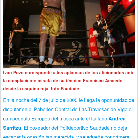
Iván Pozo corresponde a los aplausos de los aficionados ante
la complaciente mirada de su técnico Francisco Amoedo
desde la esquina roja. foto Saudade.
En la noche del 7 de julio de 2005 le llega la oportunidad de
disputar en el Pabellón Central de Las Traviesas de Vigo el
campeonato Europeo del mosca ante el italiano
Andrea
Sarritzu
. El boxeador del Polideportivo Saudade no deja
escapar la ocasión tan merecida, y se adueña por primera