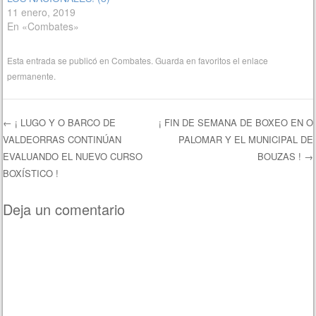
11 enero, 2019
En «Combates»
Esta entrada se publicó en
Combates
. Guarda en favoritos el
enlace
permanente
.
←
¡ LUGO Y O BARCO DE
¡ FIN DE SEMANA DE BOXEO EN O
VALDEORRAS CONTINÚAN
PALOMAR Y EL MUNICIPAL DE
Navegación de entradas
EVALUANDO EL NUEVO CURSO
BOUZAS !
→
BOXÍSTICO !
Deja un comentario