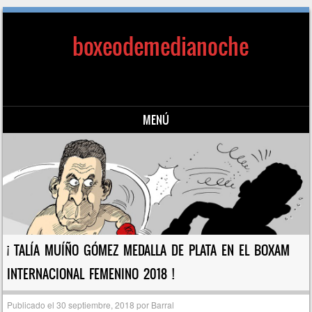
boxeodemedianoche
MENÚ
Saltar al contenido
¡ TALÍA MUÍÑO GÓMEZ MEDALLA DE PLATA EN EL BOXAM
INTERNACIONAL FEMENINO 2018 !
Publicado el
30 septiembre, 2018
por
Barral