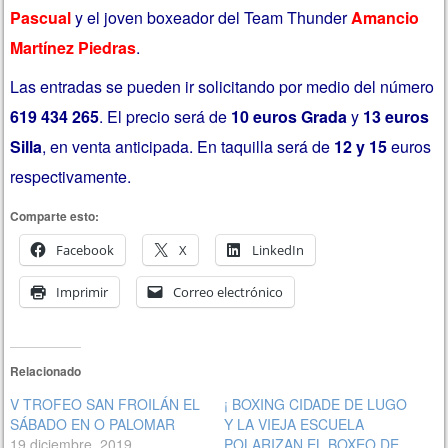
Pascual
y el joven boxeador del Team Thunder
Amancio
Martínez Piedras
.
Las entradas se pueden ir solicitando por medio del número
619 434 265
. El precio será de
10 euros Grada
y
13 euros
Silla
, en venta anticipada. En taquilla será de
12 y 15
euros
respectivamente.
Comparte esto:
Facebook
X
LinkedIn
Imprimir
Correo electrónico
Relacionado
V TROFEO SAN FROILÁN EL
¡ BOXING CIDADE DE LUGO
SÁBADO EN O PALOMAR
Y LA VIEJA ESCUELA
19 diciembre, 2019
POLARIZAN EL BOXEO DE