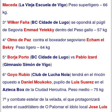
Maceda
(
La Vieja Escuela de Vigo
) Peso superligero – 66
kg.
3°
Wilker Faña
(
BC Cidade de Lugo
) se opondrá al púgil
de Segovia
Emmad Yetekky
dentro del Peso gallo – 57 kg
4°
Olmo de Paz
contra el boxeador segoviano
Echam el
Bekry
Peso ligero – 64 kg
5°
Borja Porto
(
BC Cidade de Lugo
) vs
Pablo Izard
(
Gimnasio Simón de Vigo
)
6°
Goyo Rubio
(
Club de Lucha Noia
) tendrá en el rincón
opuesto a
Daniel Moukoko
, pupilo de
Luis Suarez
en el
Azteca Box
de la Ciudad Herculina. Peso medio – 75 kg
7º y combate estelar de la velada, el que protagonizará
sobre el cuadrilátero de O Palomar el ídolo local
Jose Luis