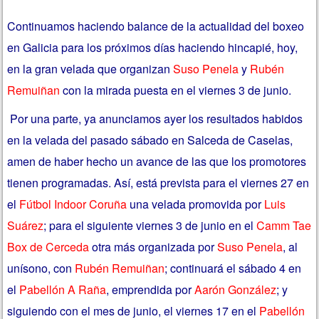
Continuamos haciendo balance de la actualidad del boxeo
en Galicia para los próximos días haciendo hincapié, hoy,
en la gran velada que organizan
Suso Penela
y
Rubén
Remuiñan
con la mirada puesta en el viernes 3 de junio.
Por una parte, ya anunciamos ayer los resultados habidos
en la velada del pasado sábado en Salceda de Caselas,
amen de haber hecho un avance de las que los promotores
tienen programadas. Así, está prevista para el viernes 27 en
el
Fútbol Indoor Coruña
una velada promovida por
Luis
Suárez
; para el siguiente viernes 3 de junio en el
Camm Tae
Box de Cerceda
otra más organizada por
Suso Penela
, al
unísono, con
Rubén Remuiñan
; continuará el sábado 4 en
el
Pabellón A Raña
, emprendida por
Aarón González
; y
siguiendo con el mes de junio, el viernes 17 en el
Pabellón