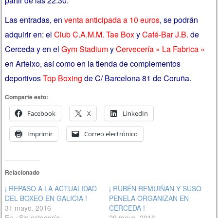
partir de las 22:30.
Las entradas, en
venta anticipada a 10 euros
, se podrán
adquirir en: el
Club C.A.M.M. Tae Box
y
Café-Bar J.B.
de
Cerceda y en el
Gym Stadium
y
Cervecería » La Fabrica «
en Arteixo, así como en la tienda de complementos
deportivos
Top Boxing
de C/ Barcelona 81 de Coruña.
Comparte esto:
Facebook
X
LinkedIn
Imprimir
Correo electrónico
Relacionado
¡ REPASO A LA ACTUALIDAD
¡ RUBÉN REMUIÑAN Y SUSO
DEL BOXEO EN GALICIA !
PENELA ORGANIZAN EN
31 mayo, 2016
CERCEDA !
En «Sin categoría»
29 mayo, 2016