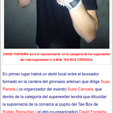
DAVID FONTAIÑA será el representante en la categoría de los superwelter
del club organizador C.A.M.M. TAE BOX CERCEDA.
En primer lugar habrá un
derbi
local entre el boxeador
formado en la cantera del gimnasio arteixan que dirige
Suso
Penela
( co-organizador del evento)
Suso Cancela
, que
dentro de la categoría del superwelter tendrá que dilucidar
la supremacía de la comarca al pupilo del Tae Box de
Rubén Remuiñan
( el otro co-organizador)
David Fontaiña
.