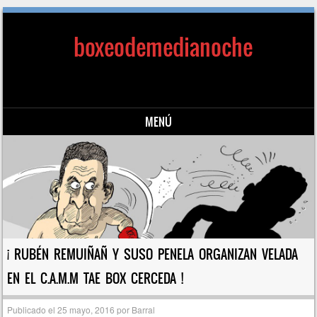
boxeodemedianoche
MENÚ
Saltar al contenido
¡ RUBÉN REMUIÑAÑ Y SUSO PENELA ORGANIZAN VELADA
EN EL C.A.M.M TAE BOX CERCEDA !
Publicado el
25 mayo, 2016
por
Barral