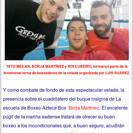
TETO MEILAN, BORJA MARTÍNEZ y ROI CUBEIRO, formaran parte de la
fenomenal terna de boxeadores de la velada organizada por LUIS SUÁREZ.
Y como combate de fondo de esta espectacular velada, la
presencia sobre el cuadrilátero del buque insignia de La
escuela de Boxeo Azteca Box
Borja Martinez
. El excelente
púgil de la mariña sadense tratará de ofrecer su buen
boxeo a los incondicionales que, a buen seguro, acudirán