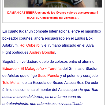
DAMIAN CASTIÑEIRA es uno de los jóvenes valores que presentará
el AZTECA en la velada del viernes 27.
En cuarto lugar un combate internacional entre el magnífico
boxeador coruñes, ahora encuadrado en el Ludus Box
Artabrum,
Roi Cubeiro
y él rumano afincado en el Alva
Fight portugues
Andrey Bondim
.
Seguirá un verdadero duelo de colosos entre el alumno
Eduardo » El Malagueño » Torreira
, del Gimnasio Stadium
de Arteixo que dirige
Suso Penela
y el potente y corajudo
Teto Meilan
de La Escuela de Boxeo Azteca Box. De este
último nos comenta el mentor del Azteca que <
lo que Teto
busca a través del boxeo, es una forma sana de
entretenimiento; que además es muy sacrificado