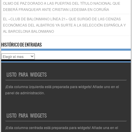
OLMO DE PAZ DORADO A LAS PUERTAS DEL TÍTULO NACIONAL QUE
DEBERÁ FRANQUEAR ANTE CRISTIAN LEDESMA EN CORUÑA
EL «CLUB DE BALONMANO LÍNEA 21» QUE SURGIÓ DE LAS CENIZAS
ECONÓMICAS DEL ALBATROS YA SURTE A LA SELECCIÓN ESPAÑOLA Y
AL BARCELONA BALONMANO
HISTÓRICO DE ENTRADAS
Histórico
de
entradas
LISTO PARA WIDGETS
¡Esta columna izquierda está preparada para widgets! Añade uno en el
panel de administración.
LISTO PARA WIDGETS
¡Esta columna centrada está preparada para widgets! Añade una en el