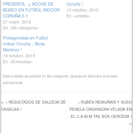
PRESENTA : ¡¡ NOCHE DE
Coruña !
BOXEO EN FÚTBOL INDOOR
13 octubre, 2015
CORUÑA II !!
En «velada»
27 mayo, 2016
En «Sin categoría»
Protagonistas en Futbol
Indoor Coruña: ¡ Borja
Martinez !
19 octubre, 2015
En «Entrevista»
Esta entrada se publicó en
Sin categoría
. Guarda en favoritos el
enlace
permanente
.
←
¡ RESULTADOS DE SALCEDA DE
¡ RUBÉN REMUIÑAÑ Y SUSO
CASELAS !
PENELA ORGANIZAN VELADA EN
Navegación de entradas
EL C.A.M.M TAE BOX CERCEDA !
→