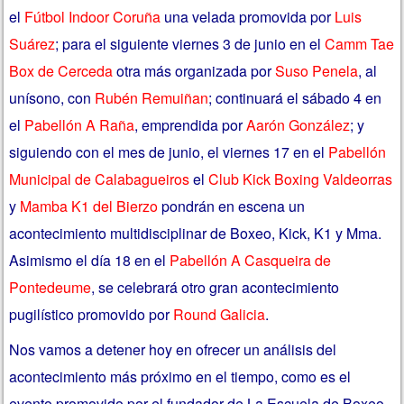
el
Fútbol Indoor Coruña
una velada promovida por
Luis
Suárez
; para el siguiente viernes 3 de junio en el
Camm Tae
Box de Cerceda
otra más organizada por
Suso Penela
, al
unísono, con
Rubén Remuiñan
; continuará el sábado 4 en
el
Pabellón A Raña
, emprendida por
Aarón González
; y
siguiendo con el mes de junio, el viernes 17 en el
Pabellón
Municipal de Calabagueiros
el
Club Kick Boxing Valdeorras
y
Mamba K1 del Bierzo
pondrán en escena un
acontecimiento multidisciplinar de Boxeo, Kick, K1 y Mma.
Asimismo el día 18 en el
Pabellón A Casqueira de
Pontedeume
, se celebrará otro gran acontecimiento
pugilístico promovido por
Round Galicia
.
Nos vamos a detener hoy en ofrecer un análisis del
acontecimiento más próximo en el tiempo, como es el
evento promovido por el fundador de La Escuela de Boxeo