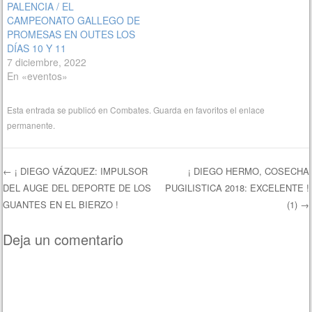
PALENCIA / EL
CAMPEONATO GALLEGO DE
PROMESAS EN OUTES LOS
DÍAS 10 Y 11
7 diciembre, 2022
En «eventos»
Esta entrada se publicó en
Combates
. Guarda en favoritos el
enlace
permanente
.
←
¡ DIEGO VÁZQUEZ: IMPULSOR
¡ DIEGO HERMO, COSECHA
DEL AUGE DEL DEPORTE DE LOS
PUGILISTICA 2018: EXCELENTE !
Navegación de entradas
GUANTES EN EL BIERZO !
(1)
→
Deja un comentario