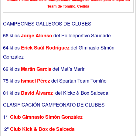
Team de Tomiño. Cedida
CAMPEONES GALLEGOS DE CLUBES
56 kilos
Jorge Alonso
del Polideportivo Saudade.
64 kilos
Erick Saúl Rodríguez
del Gimnasio Simón
González
69 kilos
Martín García
del Mat´s Marín
75 kilos
Ismael Pérez
del Spartan Team Tomiño
81 kilos
David Álvarez
del Kickc & Box Salceda
CLASIFICACIÓN CAMPEONATO DE CLUBES
1º
C
lub Gimnasio Simón González
2º
Club Kick & Box de Salceda