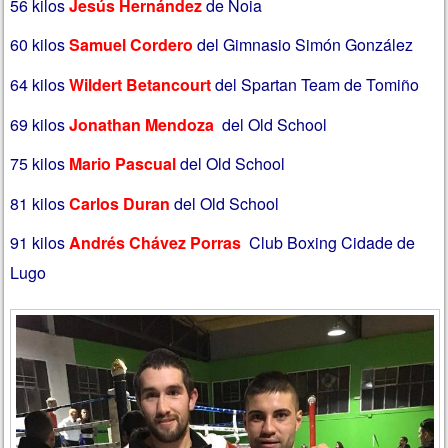
56 kilos
Jesús Hernández
de Noia
60 kilos
Samuel Cordero
del Gimnasio Simón González
64 kilos
Wildert Betancourt
del Spartan Team de Tomiño
69 kilos
Jonathan Mendoza
del Old School
75 kilos
Mario Pascual
del Old School
81 kilos
Carlos Duran
del Old School
91 kilos
Andrés Chávez Porras
Club Boxing Cidade de
Lugo