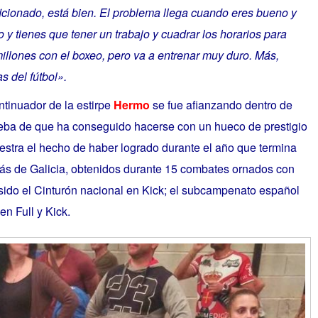
icionado, está bien. El problema llega cuando eres bueno y
 y tienes que tener un trabajo y cuadrar los horarios para
millones con el boxeo, pero va a entrenar muy duro. Más,
 del fútbol».
tinuador de la estirpe
Hermo
se fue afianzando dentro de
rueba de que ha conseguido hacerse con un hueco de prestigio
estra el hecho de haber logrado durante el año que termina
más de Galicia, obtenidos durante 15 combates ornados con
sido el
Cinturón nacional en Kick; el sub
campenato español
en Full y Kick.