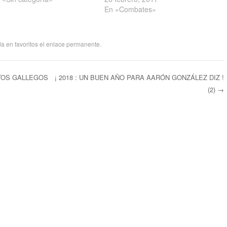
En «Combates»
a en favoritos el
enlace permanente
.
TOS GALLEGOS
¡ 2018 : UN BUEN AÑO PARA AARÓN GONZÁLEZ DIZ !
(2)
→
ntradas