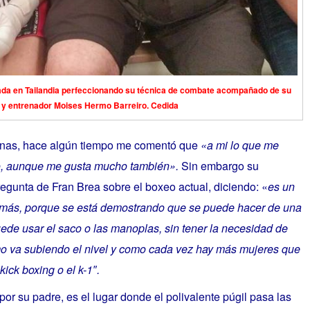
da en Tailandia perfeccionando su técnica de combate acompañado de su
 y entrenador Moises Hermo Barreiro. Cedida
linas, hace algún tiempo me comentó que
«a
mi lo que me
xeo, aunque me gusta mucho también».
Sin embargo su
egunta de Fran Brea sobre el boxeo actual, diciendo: «
es un
a más, porque se está demostrando que se puede hacer de una
ede usar el saco o las manoplas, sin tener la necesidad de
mo va subiendo el nivel y como cada vez hay más mujeres que
kick boxing o el k-1″.
por su padre, es el lugar donde el polivalente púgil pasa las