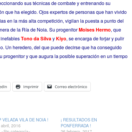
eccionando sus técnicas de combate y entrenando su
ón que ha elegido. Ojos expertos de personas que han vivido
as en la más alta competición, vigilan la puesta a punto del
nera de la Ría de Noia. Su progenitor
Moises Hermo
, que
 inefables
Tono da Silva
y
Kiyo
, se encarga de forjar y pulir
o. Un heredero, del que puede decirse que ha conseguido
u progenitor y que augura la posible superación en un tiempo
edIn
Imprimir
Correo electrónico
1ª VELADA VILA DE NOIA !
¡ RESULTADOS EN
 abril, 2016
PONFERRADA !
 «Sin categoría»
26 febrero, 2017