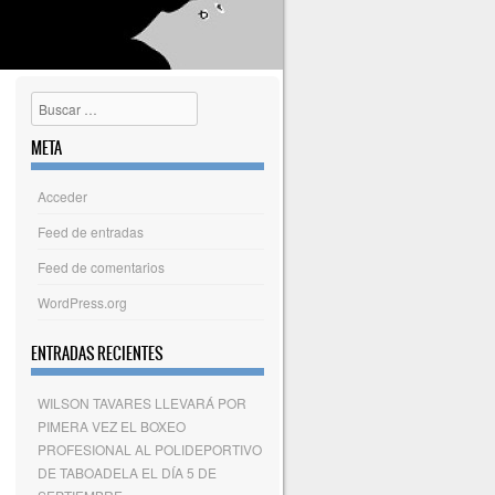
Buscar
META
Acceder
Feed de entradas
Feed de comentarios
WordPress.org
ENTRADAS RECIENTES
WILSON TAVARES LLEVARÁ POR
PIMERA VEZ EL BOXEO
PROFESIONAL AL POLIDEPORTIVO
DE TABOADELA EL DÍA 5 DE