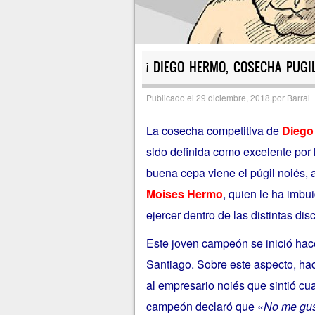
¡ DIEGO HERMO, COSECHA PUGILI
Publicado el
29 diciembre, 2018
por
Barral
La cosecha competitiva de
Diego
sido definida como excelente por l
buena cepa viene el púgil noiés, a
Moises Hermo
, quien le ha imbu
ejercer dentro de las distintas dis
Este joven campeón se inició hac
Santiago. Sobre este aspecto, hac
al empresario noiés que sintió cu
campeón declaró que «
No me gus