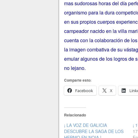
mas sudorosas horas del día perf
organismo para la dura competici
en sus propios cuerpos experienci
campeador nacido en la villa mari
cuenta con la colaboración de los
la imagen combativa de su vástag
emular algunos de los logros de s
no lejano.
Comparte esto:
Facebook
X
Link
Relacionado
¡ LA VOZ DE GALICIA
¡ 
DESCUBRE LA SAGA DE LOS
17
HERMO EN NOIA !
En