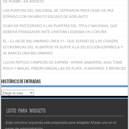
DE RUGBY» EN AGOSTO
LAS PUERTAS DEL NACIONAL SE CERRARON PARA OLMO DE PAZ
DORADO CON UN MINUTO ESCASO DE ADELANTO
OLMO DE PAZ DORADO A LAS PUERTAS DEL TÍTULO NACIONAL QUE
DEBERÁ FRANQUEAR ANTE CRISTIAN LEDESMA EN CORUÑA
EL «CLUB DE BALONMANO LÍNEA 21» QUE SURGIÓ DE LAS CENIZAS
ECONÓMICAS DEL ALBATROS YA SURTE A LA SELECCIÓN ESPAÑOLA Y
AL BARCELONA BALONMANO
LUCAS REFOJO CAMPEÓN DE ESPAÑA / AITANA GABARRIS, IAGO TOMÉ
ROCA Y MIGUEL PIÑEIRO MEDALLAS DE PLATA / A MAYORES, 5 BRONCES
HISTÓRICO DE ENTRADAS
Histórico
de
entradas
LISTO PARA WIDGETS
¡Esta columna izquierda está preparada para widgets! Añade uno en el
panel de administración.