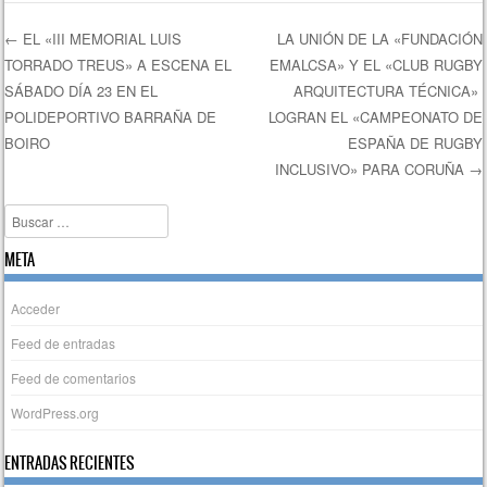
←
EL «III MEMORIAL LUIS
LA UNIÓN DE LA «FUNDACIÓN
TORRADO TREUS» A ESCENA EL
EMALCSA» Y EL «CLUB RUGBY
Navegación de entradas
SÁBADO DÍA 23 EN EL
ARQUITECTURA TÉCNICA»
POLIDEPORTIVO BARRAÑA DE
LOGRAN EL «CAMPEONATO DE
BOIRO
ESPAÑA DE RUGBY
INCLUSIVO» PARA CORUÑA
→
Buscar
META
Acceder
Feed de entradas
Feed de comentarios
WordPress.org
ENTRADAS RECIENTES