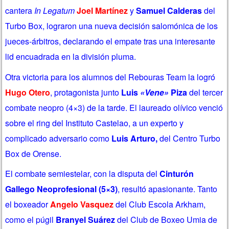
cantera
In Legatum
Joel Martínez
y
Samuel Calderas
del
Turbo Box, lograron una nueva decisión salomónica de los
jueces-árbitros, declarando el empate tras una interesante
lid encuadrada en la división pluma.
Otra victoria para los alumnos del Rebouras Team la logró
Hugo Otero
, protagonista junto
Luis
«Vene»
Piza
del tercer
combate neopro (4×3) de la tarde. El laureado olívico venció
sobre el ring del Instituto Castelao, a un experto y
complicado adversario como
Luis
Arturo,
del Centro Turbo
Box de Orense.
El combate semiestelar, con la disputa del
Cinturón
Gallego Neoprofesional (5×3)
, resultó apasionante. Tanto
el boxeador
Angelo Vasquez
del Club Escola Arkham,
como el púgil
Branyel Suárez
del Club de Boxeo Umia de