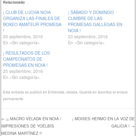
Relacionado
¡ CLUB DE LUCHA NOIA
¡ SÁBADO Y DOMINGO
ORGANIZA LAS FINALES DE
CUMBRE DE LAS
BOXEO AMATEUR PROMESA
PROMESAS GALLEGAS EN
!
NOIA !
20 septiembre, 2016
23 septiembre, 2016
En «Sin categoría»
En «Sin categoría»
¡ RESULTADOS DE LOS
CAMPEONATOS DE
PROMESAS EN NOIA !
25 septiembre, 2016
En «Sin categoría»
Esta entrada se publicó en
Entrevista
,
velada
. Guarda en favoritos el
enlace
permanente
.
←
¡¡ MACRO VELADA EN NOIA /
¡ MOISES HERMO EN LA VOZ DE
IMPRESIONES DE YOELBIS
GALICIA !
→
Navegación de entradas
MEDINA MARTÍNEZ !!