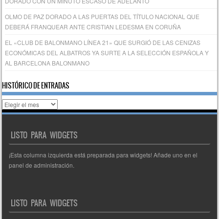
DORADO CON UN MINUTO ESCASO DE ADELANTO
OLMO DE PAZ DORADO A LAS PUERTAS DEL TÍTULO NACIONAL QUE
DEBERÁ FRANQUEAR ANTE CRISTIAN LEDESMA EN CORUÑA
EL «CLUB DE BALONMANO LÍNEA 21» QUE SURGIÓ DE LAS CENIZAS
ECONÓMICAS DEL ALBATROS YA SURTE A LA SELECCIÓN ESPAÑOLA Y
AL BARCELONA BALONMANO
HISTÓRICO DE ENTRADAS
Histórico
de
entradas
LISTO PARA WIDGETS
¡Esta columna izquierda está preparada para widgets! Añade uno en el
panel de administración.
LISTO PARA WIDGETS