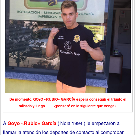
De momento, GOYO «RUBIO» GARCÍA espera conseguir el triunfo el
sábado y luego . . . . <pensaré en lo siguiente que venga>
A
Goyo «Rubio» García
( Noia 1994 ) le empezaron a
llamar la atención los deportes de contacto al comprobar