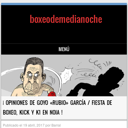
boxeodemedianoche
MENÚ
Saltar al contenido
¡ OPINIONES DE GOYO «RUBIO» GARCÍA / FIESTA DE
BOXEO, KICK Y K1 EN NOIA !
Publicado el
19 abril, 2017
por
Barral