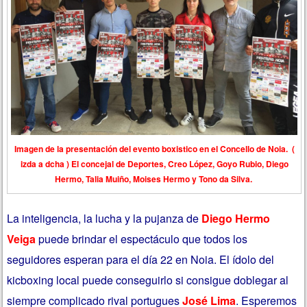
Imagen de la presentación del evento boxistico en el Concello de Noia. (
izda a dcha ) El concejal de Deportes, Creo López, Goyo Rubio, Diego
Hermo, Talia Muiño, Moises Hermo y Tono da Silva.
La inteligencia, la lucha y la pujanza de
Diego Hermo
Veiga
puede brindar el espectáculo que todos los
seguidores esperan para el día 22 en Noia. El ídolo del
kicboxing local puede conseguirlo si consigue doblegar al
siempre complicado rival portugues
José Lima
. Esperemos