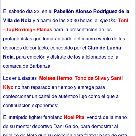
El sábado día 22, en el
Pabellón Alonso Rodríguez de la
Villa de Noia
y a partir de las 20:30 horas, el
speaker
Toni
«TopBoximg» Planas
hará la presentación de los
protagonistas que tomarán parte del macro evento de los
deportes de contacto, concebido por el
Club de Lucha
Noia
, para emoción y disfrute de los aficionados de la
comarca de Barbanza.
Los entusiastas
Moises Hermo
,
Tono da Silva
y
Santi
Kiyo
no han reparado en tiempo y entrega para
confeccionar un cartel de auténtico lujo como el que a
continuación exponemos:
El intrépido fighter ferrolano
Noel Pita
, vendrá de la mano
de su mentor deportivo Dani Galdo, para demostrar al
público de Noia que su elección para formar parte de esta