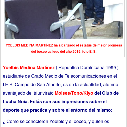
YOELBIS MEDINA MARTÍNEZ ha alcanzado el estatus de mejor promesa
del boxeo gallego del año 2015. foto E. S.
Yoelbis Medina Martínez
( República Dominicana 1999 )
estudiante de Grado Medio de Telecomunicaciones en el
I.E.S. Campo de San Alberto, es en la actualidad, alumno
aventajado del triunvirato
Moises/Tono/Kiyo
del Club de
Lucha Noia. Estás son sus impresiones sobre el
deporte que practica y sobre el entorno del mismo:
¿ Como se conocieron Yoelbis y el boxeo, y quien os