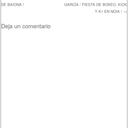
DE BAIONA !
GARCÍA / FIESTA DE BOXEO, KICK
Navegación de entradas
Y K1 EN NOIA !
→
Deja un comentario