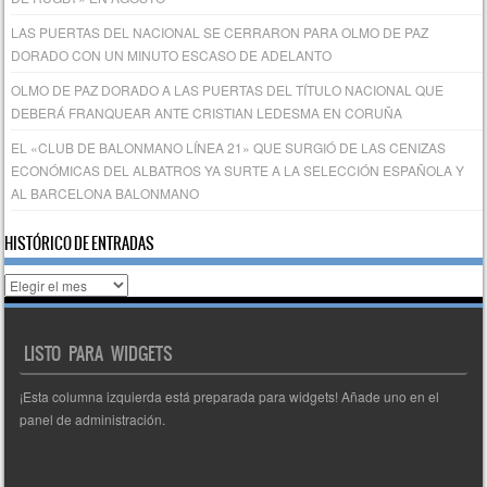
LAS PUERTAS DEL NACIONAL SE CERRARON PARA OLMO DE PAZ
DORADO CON UN MINUTO ESCASO DE ADELANTO
OLMO DE PAZ DORADO A LAS PUERTAS DEL TÍTULO NACIONAL QUE
DEBERÁ FRANQUEAR ANTE CRISTIAN LEDESMA EN CORUÑA
EL «CLUB DE BALONMANO LÍNEA 21» QUE SURGIÓ DE LAS CENIZAS
ECONÓMICAS DEL ALBATROS YA SURTE A LA SELECCIÓN ESPAÑOLA Y
AL BARCELONA BALONMANO
HISTÓRICO DE ENTRADAS
Histórico
de
entradas
LISTO PARA WIDGETS
¡Esta columna izquierda está preparada para widgets! Añade uno en el
panel de administración.