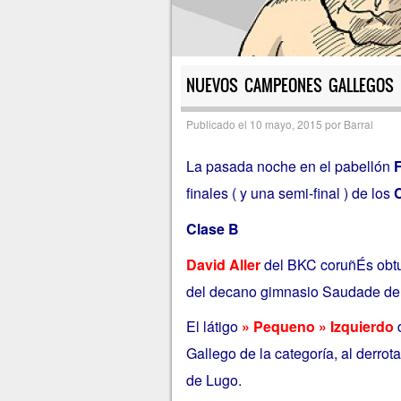
NUEVOS CAMPEONES GALLEGOS É
Publicado el
10 mayo, 2015
por
Barral
La pasada noche en el pabellón
finales ( y una semi-final ) de los
Clase B
David Aller
del BKC coruñÉs obtuv
del decano gimnasio Saudade del 
El látigo
» Pequeno » Izquierdo
d
Gallego de la categoría, al derrot
de Lugo.