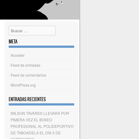
Buscar
META
Acceder
Feed de entradas
Feed de comentarios
WordPress.org
ENTRADAS RECIENTES
WILSON TAVARES LLEVARÁ POR
PIMERA VEZ EL BOXEO
PROFESIONAL AL POLIDEPORTIVO
DE TABOADELA EL DÍA 5 DE