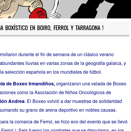
NA BOXÍSTICO EN BOIRO, FERROL Y TARRAGONA !
rrollaron durante el fin de semana de un clásico verano
abundantes lluvias en varias zonas de la geografía galaica, y
e la selección española en los mundiales de fútbol.
la de Boxeo Irmandiños,
organizaron una velada de Boxeo
daciones como la Asociación de Niños Oncológicos de
ión Andrea
. El Boxeo volvió a dar muestras de solidaridad
 sumando su grano de arena deportivo en nobles causas.
 para la comarca de Ferrol, se hizo eco del evento que se llevó
 Ferrol ). Seis fueron los combates que se disputaron, en los