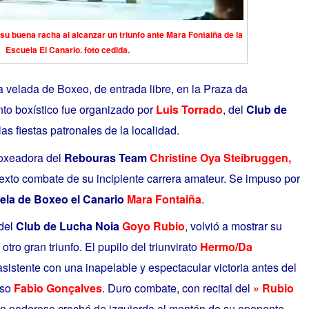
su buena racha al alcanzar un triunfo ante Mara Fontaiña de la
Escuela El Canario. foto cedida.
a velada de Boxeo, de entrada libre, en la Praza da
to boxístico fue organizado por
Luis Torrado
, del
Club de
las fiestas patronales de la localidad.
boxeadora del
Rebouras Team
Christine Oya Steibruggen,
sexto combate de su incipiente carrera amateur. Se impuso por
ela de Boxeo el Canario
Mara Fontaiña
.
 del
Club de Lucha Noia
Goyo Rubio
, volvió a mostrar su
ro gran triunfo. El pupilo del triunvirato
Hermo/Da
asistente con una inapelable y espectacular victoria antes del
uso
Fabio Gonçalves
. Duro combate, con recital del
» Rubio
 un poderoso croché de izquierda al mentón de su oponente.