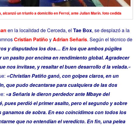
 alcanzó un triunfo a domicilio en Ferrol, ante Julian Marín. foto cedida
ñan
en la localidad de Cerceda, el
Tae Box
, se desplazó a la
lumnos
Cristian Patiño
y
Adrian Señaris
. Según el técnico de
os y disputados los dos… En los que ambos púgiles
r un pasito por encima en rendimiento global. Agradecer
e nos invitase, y resaltar el buen desarrollo d la velada.
«
ue:
«Christian Patiño ganó, con golpes claros, en un
in, que pudo decantarse para cualquiera de las dos
ue:
«a Señaris le dieron perdedor ante Mbaye del
 pues perdió el primer asalto, pero el segundo y sobre
os ganamos de sobra. En eso coincidimos con todos los
tarme que no entendían el veredicto. En fin, una pelea