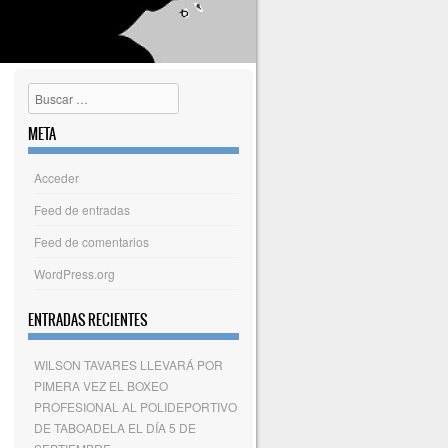
Buscar
META
Acceder
Feed de entradas
Feed de comentarios
WordPress.org
ENTRADAS RECIENTES
WILSON TAVARES LLEVARÁ POR
PIMERA VEZ EL BOXEO
PROFESIONAL AL POLIDEPORTIVO
DE TABOADELA EL DÍA 5 DE