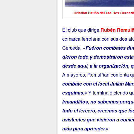
Cristian Patiño del Tae Box Cerceda,
El club que dirige
Rubén Remui
comarca ferrolana con sus dos a
Cerceda,
«
Fuéron combates dur
dieron todo y demostraron esta
desde aquí, a la organización, qu
A mayores, Remuiñan comenta q
combate con el local Julian Mar
esquinas.»
Y termina diciendo q
Irmandiños, no sabemos porqué,
todo el tercero, creemos que l
asistentes que vinieron a comen
más para aprender.»