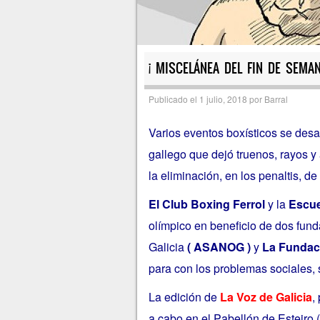
¡ MISCELÁNEA DEL FIN DE SEMA
Publicado el
1 julio, 2018
por
Barral
Varios eventos boxísticos se desa
gallego que dejó truenos, rayos y 
la eliminación, en los penaltis, d
El Club Boxing Ferrol
y la
Escue
olímpico en beneficio de dos fun
Galicia
( ASANOG )
y
La Fundac
para con los problemas sociales,
La edición de
La Voz de Galicia
,
a cabo
en el Pabellón de Esteiro (