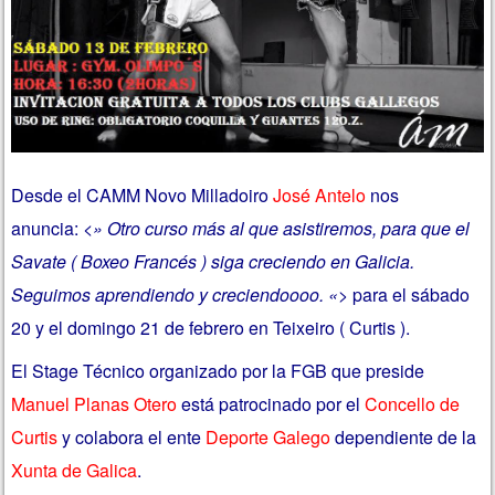
Desde el CAMM Novo Milladoiro
José Antelo
nos
anuncia:
<» Otro curso más al que asistiremos, para que el
Savate ( Boxeo Francés ) siga creciendo en Galicia.
Seguimos aprendiendo y creciendoooo. «>
para el sábado
20 y el domingo 21 de febrero en Teixeiro ( Curtis ).
El Stage Técnico organizado por la FGB que preside
Manuel Planas Otero
está patrocinado por el
Concello de
Curtis
y colabora el ente
Deporte Galego
dependiente de la
Xunta de Galica
.