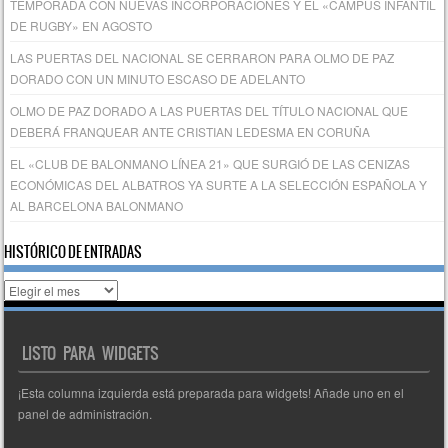
TEMPORADA CON NUEVAS INCORPORACIONES Y EL «CAMPUS INFANTIL
DE RUGBY» EN AGOSTO
LAS PUERTAS DEL NACIONAL SE CERRARON PARA OLMO DE PAZ
DORADO CON UN MINUTO ESCASO DE ADELANTO
OLMO DE PAZ DORADO A LAS PUERTAS DEL TÍTULO NACIONAL QUE
DEBERÁ FRANQUEAR ANTE CRISTIAN LEDESMA EN CORUÑA
EL «CLUB DE BALONMANO LÍNEA 21» QUE SURGIÓ DE LAS CENIZAS
ECONÓMICAS DEL ALBATROS YA SURTE A LA SELECCIÓN ESPAÑOLA Y
AL BARCELONA BALONMANO
HISTÓRICO DE ENTRADAS
Histórico
de
entradas
LISTO PARA WIDGETS
¡Esta columna izquierda está preparada para widgets! Añade uno en el
panel de administración.