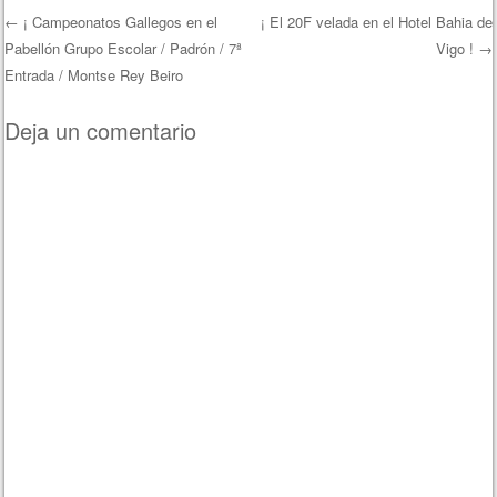
←
¡ Campeonatos Gallegos en el
¡ El 20F velada en el Hotel Bahia de
Pabellón Grupo Escolar / Padrón / 7ª
Vigo !
→
Navegación de entradas
Entrada / Montse Rey Beiro
Deja un comentario