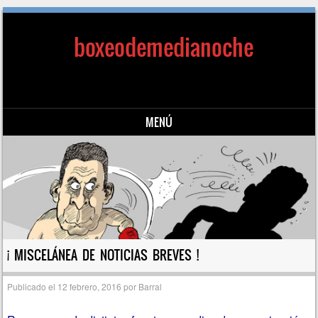
boxeodemedianoche
MENÚ
Saltar al contenido
¡ MISCELÁNEA DE NOTICIAS BREVES !
Publicado el
12 febrero, 2016
por
Barral