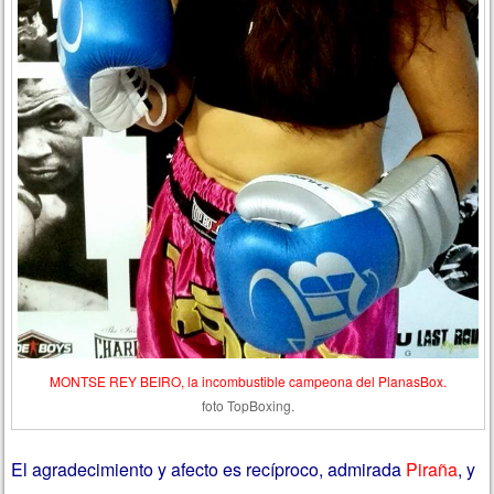
MONTSE REY BEIRO, la incombustible campeona del PlanasBox.
foto TopBoxing.
El agradecimiento y afecto es recíproco, admirada
Piraña
, y