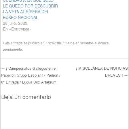
CUERDAS A LA QUE SOLO
LE QUEDÓ POR DESCUBRIR
LA VETA AURÍFERA DEL
BOXEO NACIONAL
28 julio, 2023
En «Entrevista»
Esta entrada se publicó en
Entrevista
. Guarda en favoritos el
enlace
permanente
.
←
¡ Campeonatos Gallegos en el
¡ MISCELÁNEA DE NOTICIAS
Pabellón Grupo Escolar ! / Padrón /
BREVES !
→
Navegación de entradas
6ª Entrada / Ludus Box Artabrum
Deja un comentario