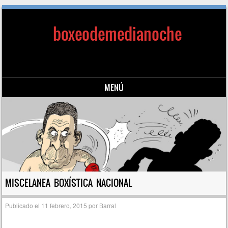
boxeodemedianoche
MENÚ
Saltar al contenido
MISCELANEA BOXÍSTICA NACIONAL
Publicado el
11 febrero, 2015
por
Barral