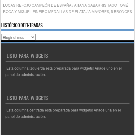
LUCAS REFOJO CAMPEÓN DE ESPAÑA / AITANA GABARRIS, IAGO TOMÉ
ROCA Y MIGUEL PIÑEIRO MEDALLAS DE PLATA / A MAYORES, 5 BRONCES
HISTÓRICO DE ENTRADAS
Histórico
de
entradas
LISTO PARA WIDGETS
¡Esta columna izquierda está preparada para widgets! Añade uno en el
panel de administración.
LISTO PARA WIDGETS
¡Esta columna centrada está preparada para widgets! Añade una en el
panel de administración.