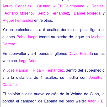
Arturo González
,
Cristian » El Colombiano » Robles
,
Adriano Moreno
,
Sergio Fernández
,
Daniel Noriega
y
Miguel Fernández
entre otros.
Ya en profesionales a 6 asaltos dentro del peso ligero el
gijones
Pablo fuego
tendrá su piedra de toque en
Michael
Carrero
.
En suprwelter y a 4 rounds el gijones
David Estrad
a se las
verá con
Jorge Artae
.
Y
José Ramón » Riga » Fernández
, dentro del supermedio
y a la distancia de 4 asaltos, se medirá con
Jonathan
Castaño
.
El colofón a esta nueva edición de la Velada de Gijon, lo
pondrá el campeón de España del peso welter
Aitor » El