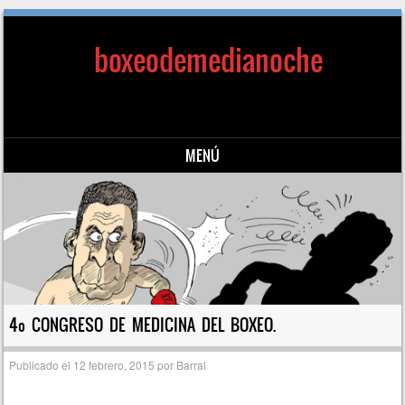
boxeodemedianoche
MENÚ
Saltar al contenido
4º CONGRESO DE MEDICINA DEL BOXEO.
Publicado el
12 febrero, 2015
por
Barral