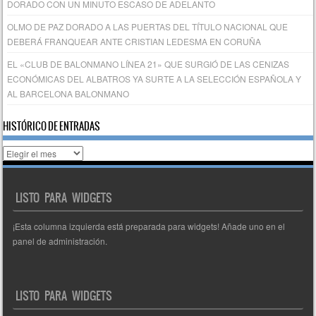
DORADO CON UN MINUTO ESCASO DE ADELANTO
OLMO DE PAZ DORADO A LAS PUERTAS DEL TÍTULO NACIONAL QUE
DEBERÁ FRANQUEAR ANTE CRISTIAN LEDESMA EN CORUÑA
EL «CLUB DE BALONMANO LÍNEA 21» QUE SURGIÓ DE LAS CENIZAS
ECONÓMICAS DEL ALBATROS YA SURTE A LA SELECCIÓN ESPAÑOLA Y
AL BARCELONA BALONMANO
HISTÓRICO DE ENTRADAS
Histórico
de
entradas
LISTO PARA WIDGETS
¡Esta columna izquierda está preparada para widgets! Añade uno en el
panel de administración.
LISTO PARA WIDGETS