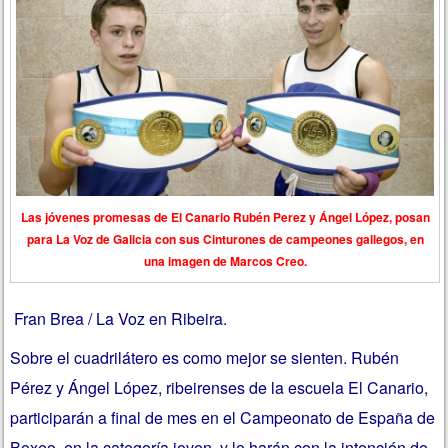
Las jóvenes promesas de El Canario Rubén Perez y Ángel López, posan
para La Voz de Galicia con sus Cinturones de campeones gallegos, en
una imagen de Marcos Creo.
Fran Brea / La Voz en Ribeira.
Sobre el cuadrilátero es como mejor se sienten. Rubén
Pérez y Ángel López, ribeirenses de la escuela El Canario,
participarán a final de mes en el Campeonato de España de
Boxeo, en la categoría joven, y lo harán con la intención de