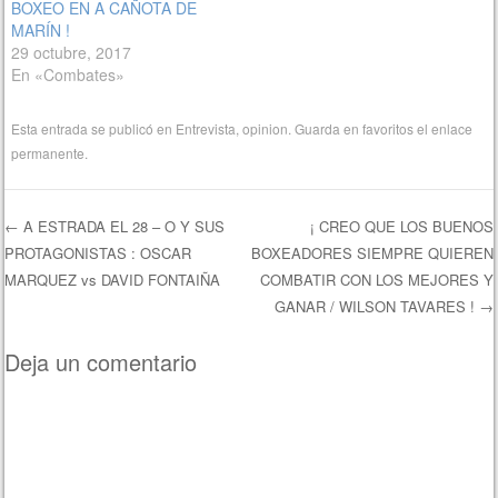
BOXEO EN A CAÑOTA DE
MARÍN !
29 octubre, 2017
En «Combates»
Esta entrada se publicó en
Entrevista
,
opinion
. Guarda en favoritos el
enlace
permanente
.
←
A ESTRADA EL 28 – O Y SUS
¡ CREO QUE LOS BUENOS
PROTAGONISTAS : OSCAR
BOXEADORES SIEMPRE QUIEREN
Navegación de entradas
MARQUEZ vs DAVID FONTAIÑA
COMBATIR CON LOS MEJORES Y
GANAR / WILSON TAVARES !
→
Deja un comentario