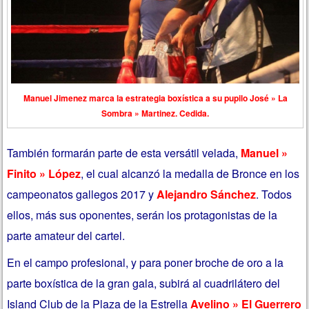
Manuel Jimenez marca la estrategia boxística a su pupilo José » La
Sombra » Martinez. Cedida.
También
formarán parte de esta versátil velada,
Manuel »
Finito » López
, el cual alcanzó la medalla de Bronce en los
campeonatos gallegos 2017 y
Alejandro Sánchez
. Todos
ellos, más sus oponentes, serán los protagonistas de la
parte amateur del cartel.
En el campo profesional, y para poner broche de oro a la
parte boxística de la gran gala, subirá al cuadrilátero del
Island Club de la Plaza de la Estrella
Avelino » El Guerrero