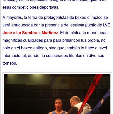
esas competiciones deportivas.
A mayores, la terna de protagonistas de boxeo olímpico se
verá enriquecida por la presencia del estilista pupilo de LVE
José » La Sombra » Martínez
. El dominicano reúne unas
magníficas cualidades para para brillar con luz propia, no
solo en el boxeo gallego, sino que también lo hace a nivel
internacional, donde ha cosechados triunfos en diversos
torneos.