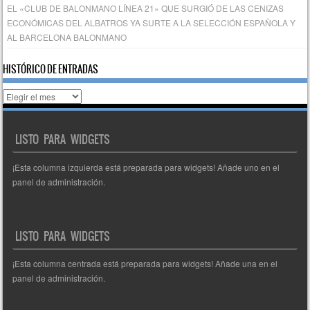
EL «CLUB DE BALONMANO LÍNEA 21» QUE SURGIÓ DE LAS CENIZAS
ECONÓMICAS DEL ALBATROS YA SURTE A LA SELECCIÓN ESPAÑOLA Y
AL BARCELONA BALONMANO
HISTÓRICO DE ENTRADAS
Histórico
de
entradas
LISTO PARA WIDGETS
¡Esta columna izquierda está preparada para widgets! Añade uno en el
panel de administración.
LISTO PARA WIDGETS
¡Esta columna centrada está preparada para widgets! Añade una en el
panel de administración.