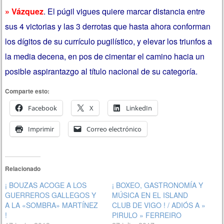
» Vázquez
. El púgil vigues quiere marcar distancia entre
sus 4 victorias y las 3 derrotas que hasta ahora conforman
los dígitos de su currículo pugilístico, y elevar los triunfos a
la media decena, en pos de cimentar el camino hacia un
posible aspirantazgo al título nacional de su categoría.
Comparte esto:
Facebook
X
LinkedIn
Imprimir
Correo electrónico
Relacionado
¡ BOUZAS ACOGE A LOS
¡ BOXEO, GASTRONOMÍA Y
GUERREROS GALLEGOS Y
MÚSICA EN EL ISLAND
A LA «SOMBRA» MARTÍNEZ
CLUB DE VIGO ! / ADIÓS A »
!
PIRULO » FERREIRO