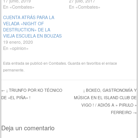
17 junio, 2019
27 julio, 2017
En «Combates»
En «Combates»
CUENTA ATRÁS PARA LA
VELADA «NIGHT OF
DESTRUCTION» DE LA
VIEJA ESCUELA EN BOUZAS
19 enero, 2020
En «opinion»
Esta entrada se publicó en
Combates
. Guarda en favoritos el
enlace
permanente
.
←
¡ TRIUNFO POR KO TÉCNICO
¡ BOXEO, GASTRONOMÍA Y
DE «EL PIÑA» !
MÚSICA EN EL ISLAND CLUB DE
Navegación de entradas
VIGO ! / ADIÓS A » PIRULO »
FERREIRO
→
Deja un comentario