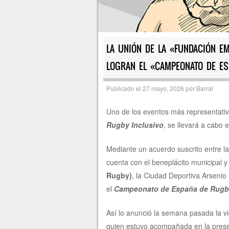
LA UNIÓN DE LA «FUNDACIÓN E
LOGRAN EL «CAMPEONATO DE E
Publicado el
27 mayo, 2026
por
Barral
Uno de los eventos más representativo
Rugby Inclusivo
, se llevará a cabo
Mediante un acuerdo suscrito entre l
cuenta con el beneplácito municipal y
Rugby)
, la Ciudad Deportiva Arsenio 
el
Campeonato de España de Rugby
Así lo anunció la semana pasada la v
quien estuvo acompañada en la presen