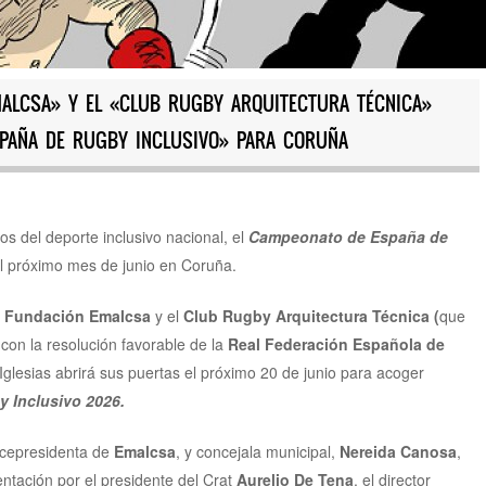
MALCSA» Y EL «CLUB RUGBY ARQUITECTURA TÉCNICA»
SPAÑA DE RUGBY INCLUSIVO» PARA CORUÑA
s del deporte inclusivo nacional, el
Campeonato de España de
 el próximo mes de junio en Coruña.
a
Fundación Emalcsa
y el
Club Rugby Arquitectura Técnica
(
que
 con la resolución favorable de la
Real Federación Española de
Iglesias abrirá sus puertas el próximo 20 de junio para acoger
 Inclusivo 2026
.
icepresidenta de
Emalcsa
, y concejala municipal,
Nereida Canosa
,
tación por el presidente del Crat
Aurelio De Tena
, el director