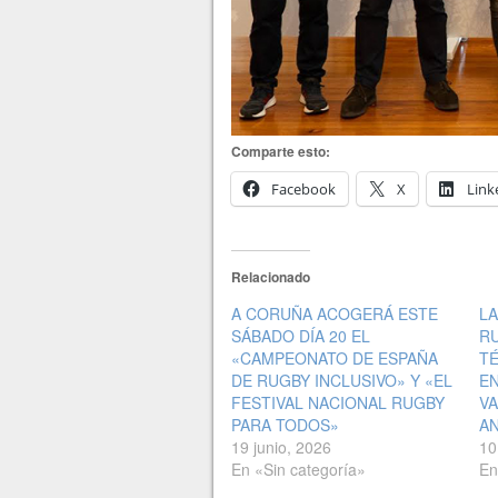
Comparte esto:
Facebook
X
Link
Relacionado
A CORUÑA ACOGERÁ ESTE
LA
SÁBADO DÍA 20 EL
R
«CAMPEONATO DE ESPAÑA
TÉ
DE RUGBY INCLUSIVO» Y «EL
EN
FESTIVAL NACIONAL RUGBY
VA
PARA TODOS»
A
19 junio, 2026
10
En «Sin categoría»
En