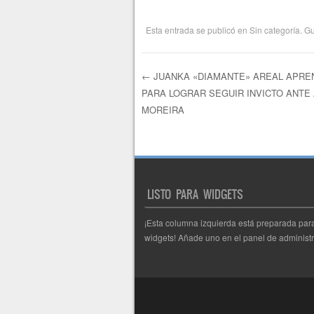
Esta entrada se publicó en
Sin categoría
. G
←
JUANKA «DIAMANTE» AREAL APREN
PARA LOGRAR SEGUIR INVICTO ANTE
Navegación de e
MOREIRA
LISTO PARA WIDGETS
¡Esta columna izquierda está preparada par
widgets! Añade uno en el panel de administr