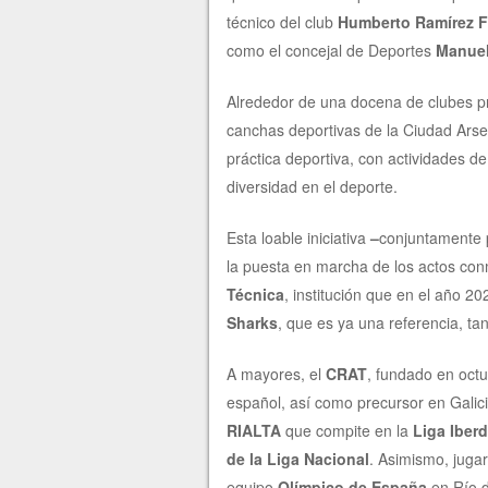
técnico del club
Humberto Ramírez 
como el concejal de Deportes
Manuel
Alrededor de una docena de clubes pr
canchas deportivas de la Ciudad Arsen
práctica deportiva, con actividades de 
diversidad en el deporte.
Esta loable iniciativa
–
conjuntamente 
la puesta en marcha de los actos co
Técnica
, institución que en el año 20
Sharks
, que es ya una referencia, ta
A mayores, el
CRAT
, fundado en octu
español, así como precursor en Galici
RIALTA
que compite en la
Liga Iber
de la Liga Nacional
. Asimismo, jugar
equipo
Olímpico de España
en Río 