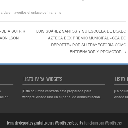
uarda en favoritos el
enlace permanente
.
DE A SUFRIR
LUIS SUÁREZ SANTOS Y SU ESCUELA DE BOXEO
 ADNILSON
AZTECA BOX PREMIO MUNICIPAL «CEA DO
ntradas
DEPORTE» POR SU TRAYECTORIA COMO
ENTRENADOR Y PROMOTOR
→
LISTO PARA WIDGETS
LISTO
a
¡Esta columna centrada está preparada para
¡La colu
ación.
widgets! Añade una en el panel de administración.
Añade un
Tema de deportes gratuito para WordPress Sporty
Funciona con WordPress