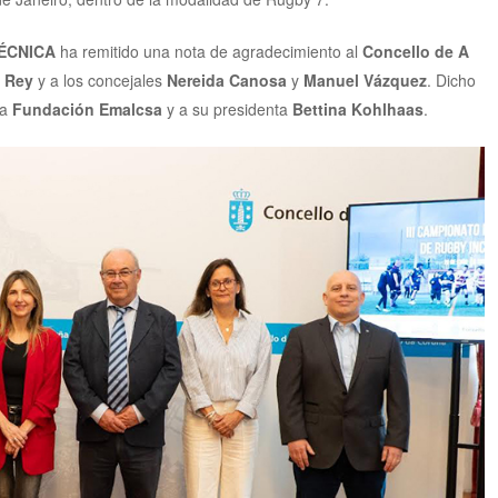
ÉCNICA
ha remitido una nota de agradecimiento al
Concello de A
s Rey
y a los concejales
Nereida Canosa
y
Manuel Vázquez
. Dicho
la
Fundación Emalcsa
y a su presidenta
Bettina Kohlhaas
.