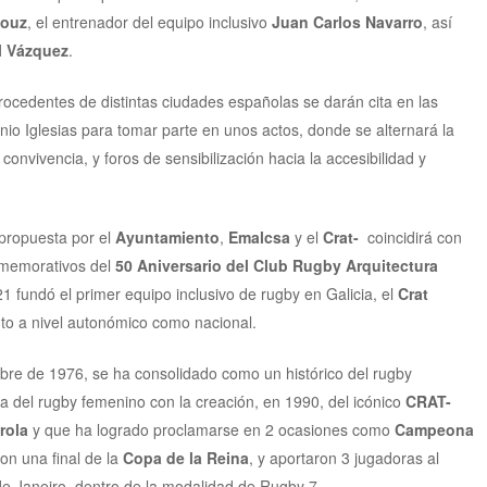
Fouz
, el entrenador del equipo inclusivo
Juan Carlos Navarro
, así
 Vázquez
.
ocedentes de distintas ciudades españolas se darán cita en las
io Iglesias para tomar parte en unos actos, donde se alternará la
convivencia, y foros de sensibilización hacia la accesibilidad y
propuesta por el
Ayuntamiento
,
Emalcsa
y el
Crat-
coincidirá con
nmemorativos del
50 Aniversario del Club Rugby Arquitectura
21 fundó el primer equipo inclusivo de rugby en Galicia, el
Crat
nto a nivel autonómico como nacional.
bre de 1976, se ha consolidado como un histórico del rugby
a del rugby femenino con la creación, en 1990, del icónico
CRAT-
drola
y que ha logrado proclamarse en 2 ocasiones como
Campeona
on una final de la
Copa de la Reina
, y aportaron 3 jugadoras al
de Janeiro, dentro de la modalidad de Rugby 7.