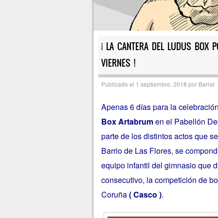
¡ LA CANTERA DEL LUDUS BOX P
VIERNES !
Publicado el
1 septiembre, 2018
por
Barral
Apenas 6 días para la celebració
Box Artabrum
en el Pabellón Dep
parte de los distintos actos que s
Barrio de Las Flores, se compond
equipo infantil del gimnasio que d
consecutivo, la competición de bo
Coruña
( Casco )
.