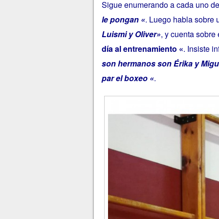
Sigue enumerando a cada uno de
le pongan «
. Luego habla sobre 
Luismi y Oliver»
, y cuenta sobre
día al entrenamiento «
. Insiste 
son hermanos son Érika y Migue
par el boxeo «
.