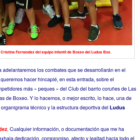
ristina Fernandez del equipo infantil de Boxeo del Ludus Box.
a adelantaremos los combates que se desarrollarán en el
, queremos hacer hincapié, en esta entrada, sobre el
petidores más » peques » del Club del barrio coruñes de Las
s de Boxeo. Y lo hacemos, o mejor escrito, lo hace, una de
organigrama técnico y la estructura deportiva del
Ludus
dez
. Cualquier información, o documentación que me ha
 exhala dedicación, compromiso, afecto y lealtad hacia todo el