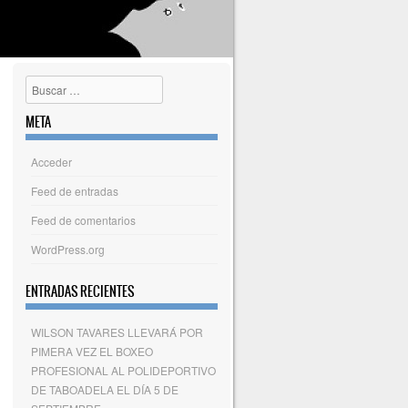
Buscar
META
Acceder
Feed de entradas
Feed de comentarios
WordPress.org
ENTRADAS RECIENTES
WILSON TAVARES LLEVARÁ POR
PIMERA VEZ EL BOXEO
PROFESIONAL AL POLIDEPORTIVO
DE TABOADELA EL DÍA 5 DE