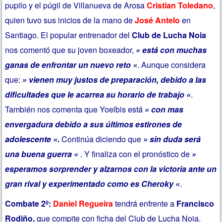
pupilo y el púgil de Villanueva de Arosa
Cristian Toledano
,
quien tuvo sus inicios de la mano de
José Antelo
en
Santiago. El popular entrenador del
Club de Lucha Noia
nos comentó que su joven boxeador,
» está con muchas
ganas de enfrontar un nuevo reto «
. Aunque considera
que:
» vienen muy justos de preparación, debido a las
dificultades que le acarrea su horario de trabajo «
.
También nos comenta que Yoelbis está
» con mas
envergadura debido a sus últimos estirones de
adolescente «.
Continúa diciendo que
» sin duda será
una buena guerra «
. Y finaliza con el pronóstico de
»
esperamos sorprender y alzarnos con la victoria ante un
gran rival y experimentado como es Cheroky «
.
Combate 2º:
Daniel Regueira
tendrá enfrente a
Francisco
Rodiño,
que compite con ficha del Club de Lucha Noia.