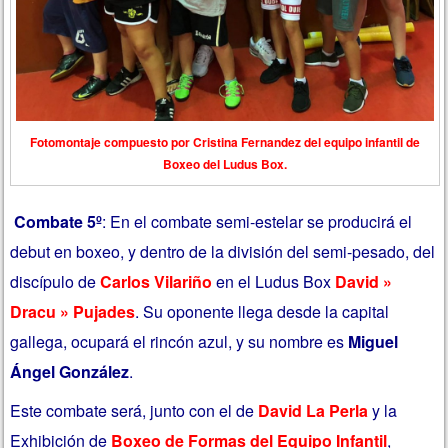
Fotomontaje compuesto por Cristina Fernandez del equipo infantil de
Boxeo del Ludus Box.
Combate 5º
: En el combate semi-estelar se producirá el
debut en boxeo, y dentro de la división del semi-pesado, del
discípulo de
Carlos Vilariño
en el Ludus Box
David »
Dracu » Pujades
. Su oponente llega desde la capital
gallega, ocupará el rincón azul, y su nombre es
Miguel
Ángel González
.
Este combate será, junto con el de
David La Perla
y la
Exhibición de
Boxeo de Formas del Equipo Infantil
,