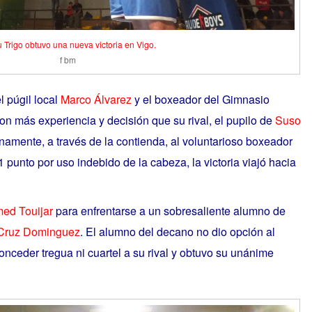
Trigo obtuvo una nueva victoria en Vigo.
f bm
l púgil local
Marco Álvarez
y el boxeador del Gimnasio
on más experiencia y decisión que su rival, el pupilo de
Suso
amente, a través de la contienda, al voluntarioso boxeador
 1 punto por uso indebido de la cabeza, la victoria viajó hacia
ed Touijar
para enfrentarse a un sobresaliente alumno de
Cruz Dominguez
. El alumno del decano no dio opción al
onceder tregua ni cuartel a su rival y obtuvo su unánime