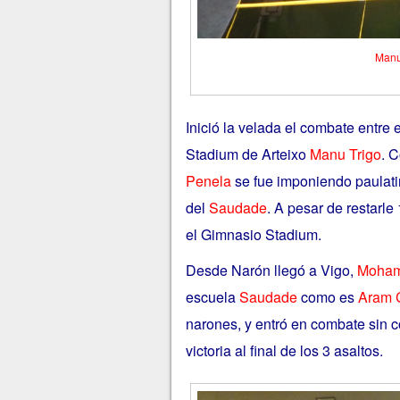
Manu 
Inició la velada el combate entre e
Stadium de Arteixo
Manu Trigo
. C
Penela
se fue imponiendo paulatin
del
Saudade
. A pesar de restarle
el Gimnasio Stadium.
Desde Narón llegó a Vigo,
Moham
escuela
Saudade
como es
Aram 
narones, y entró en combate sin c
victoria al final de los 3 asaltos.