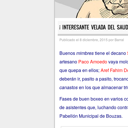
¡ INTERESANTE VELADA DEL SAU
Publicado el
8 diciembre, 2015
por
Barral
Buenos
mimbres
tiene el decano
artesano
Paco Amoedo
vaya mol
que quepa en ellos;
Aref Fahim 
deberán ir, pasito a pasito, troc
canastos
en los que almacenar tri
Fases de buen boxeo en varios c
de asistentes que, luchando contr
Pabellón Municipal de Bouzas.