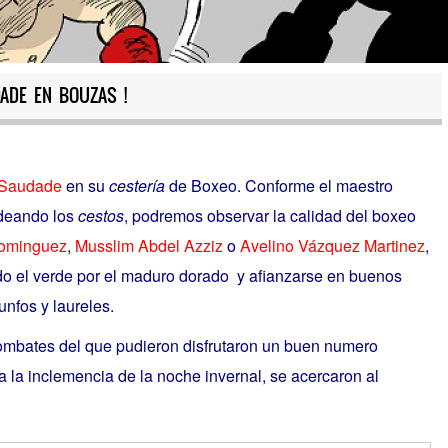
DADE EN BOUZAS !
Saudade
en su
cestería
de Boxeo. Conforme el maestro
deando los
cestos
, podremos observar la calidad del boxeo
Dominguez
,
Musslim
Abdel Azziz
o
Avelino Vázquez Martinez
,
ando el verde por el maduro dorado y afianzarse en buenos
unfos y laureles.
ombates del que pudieron disfrutaron un buen numero
a la inclemencia de la noche invernal, se acercaron al