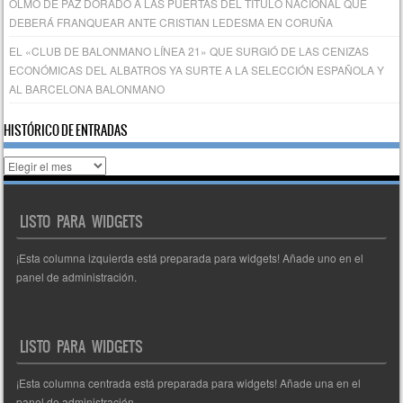
OLMO DE PAZ DORADO A LAS PUERTAS DEL TÍTULO NACIONAL QUE
DEBERÁ FRANQUEAR ANTE CRISTIAN LEDESMA EN CORUÑA
EL «CLUB DE BALONMANO LÍNEA 21» QUE SURGIÓ DE LAS CENIZAS
ECONÓMICAS DEL ALBATROS YA SURTE A LA SELECCIÓN ESPAÑOLA Y
AL BARCELONA BALONMANO
HISTÓRICO DE ENTRADAS
Histórico
de
entradas
LISTO PARA WIDGETS
¡Esta columna izquierda está preparada para widgets! Añade uno en el
panel de administración.
LISTO PARA WIDGETS
¡Esta columna centrada está preparada para widgets! Añade una en el
panel de administración.