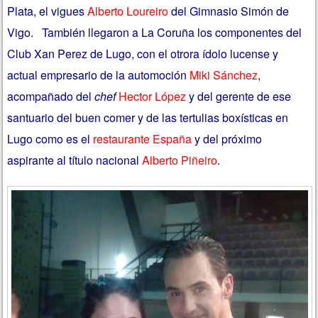
Plata, el vigues
Alberto Loureiro
del Gimnasio Simón de
Vigo. También llegaron a La Coruña los componentes del
Club Xan Perez de Lugo, con el otrora ídolo lucense y
actual empresario de la automoción
Miki Sánchez
,
acompañado del
chef
Hector López
y del gerente de ese
santuario del buen comer y de las tertulias boxísticas en
Lugo como es el
restaurante España
y del próximo
aspirante al título nacional
Alberto Piñeiro
.