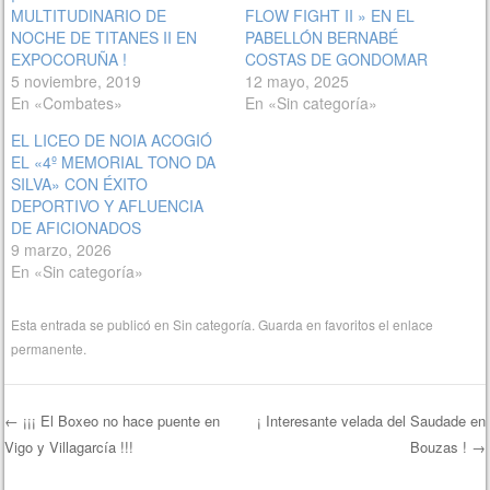
MULTITUDINARIO DE
FLOW FIGHT II » EN EL
NOCHE DE TITANES II EN
PABELLÓN BERNABÉ
EXPOCORUÑA !
COSTAS DE GONDOMAR
5 noviembre, 2019
12 mayo, 2025
En «Combates»
En «Sin categoría»
EL LICEO DE NOIA ACOGIÓ
EL «4º MEMORIAL TONO DA
SILVA» CON ÉXITO
DEPORTIVO Y AFLUENCIA
DE AFICIONADOS
9 marzo, 2026
En «Sin categoría»
Esta entrada se publicó en
Sin categoría
. Guarda en favoritos el
enlace
permanente
.
←
¡¡¡ El Boxeo no hace puente en
¡ Interesante velada del Saudade en
Vigo y Villagarcía !!!
Bouzas !
→
Navegación de entradas