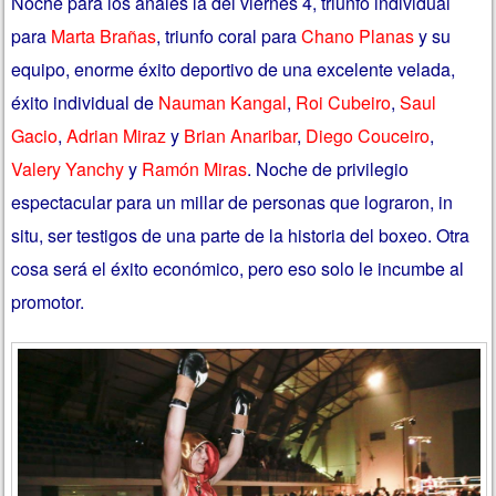
Noche para los anales la del viernes 4, triunfo individual
para
Marta Brañas
, triunfo coral para
Chano Planas
y su
equipo, enorme éxito deportivo de una excelente velada,
éxito individual de
Nauman Kangal
,
Roi Cubeiro
,
Saul
Gacio
,
Adrian Miraz
y
Brian Anaribar
,
Diego Couceiro
,
Valery Yanchy
y
Ramón Miras
. Noche de privilegio
espectacular para un millar de personas que lograron, in
situ, ser testigos de una parte de la historia del boxeo. Otra
cosa será el éxito económico, pero eso solo le incumbe al
promotor.