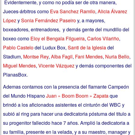
Evidentemente, y como no podía ser de otra manera,
Jueces-árbitros como
Eva Sanchez Ramilo
,
Alicia Álvarez
López
y
Sonia Fernández Paseiro
y, a mayores,
boxeadores, entrenadores, y demás gente del mundillo del
boxeo como
Eloy el Bengala Filgueira
,
Carlos Vilariño
,
Pablo Castelo
del Ludux Box,
Santi de la Iglesia
del
Stadium,
Montse Rey
,
Alba Fagil
,
Fani Mendes
,
Nuria Bello
,
Miguel Mendes
,
Vicente Vázquez
y demás componentes del
PlanasBox.
Ademas contamos con la presencia del flamante Campeón
del Mundo Hispano
Juan » Boom Boom » Zapata
que
brindó a los aficionados asistentes el cinturón del WBC y
subió al ring para hacer una dedicatoria póstuma del titulo a
su progenitor fallecido hace 7 años. Amplió la dedicatoria a
su familia, presente en la velada, y a su maestro, manager y