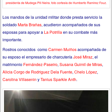
presidenta de Mudega Pili Neira. foto cortesía de Humberto Ramirez Fouz.
Los mandos de la unidad militar donde presta servicio la
soldado
Marta Brañas
, acudieron acompañados de sus
esposas para apoyar a
La Potrilla
en su combate más
importante.
Rostros conocidos como
Carmen Muiños
acompañada de
su esposo el empresario de charcutería
José Miraz
, el
matrimonio
Fernández-Paseiro
,
Susana Guimil de Miras
,
Alicia Corgo de Rodriguez Dela Fuente
,
Chelo López
,
Carolina Villasenin
y
Tanius Sparkle Anth
.