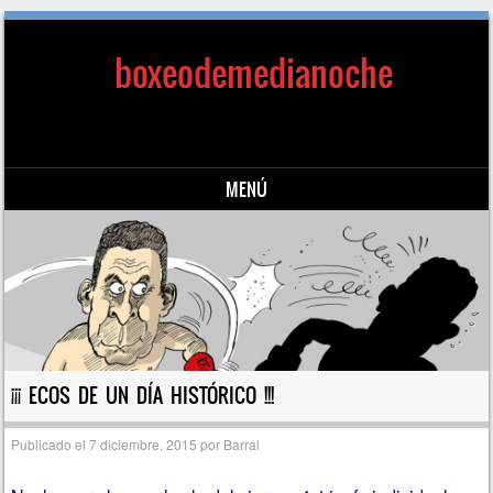
boxeodemedianoche
MENÚ
Saltar al contenido
¡¡¡ ECOS DE UN DÍA HISTÓRICO !!!
Publicado el
7 diciembre, 2015
por
Barral