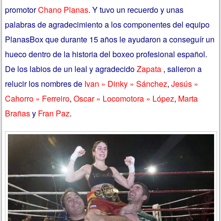
promotor
Chano Planas
. Y tuvo un recuerdo y unas
palabras de agradecimiento a los componentes del equipo
PlanasBox que durante 15 años le ayudaron a conseguír un
hueco dentro de la historia del boxeo profesional español.
De los labios de un leal y agradecido
Zapata
, salieron a
relucir los nombres de
Ivan » Dinky » Sánchez
,
Jesús »
Cahorro » Ferreiro
,
Oscar » Locomotora » López
,
Marta
Brañas
y
Fran Paz
.