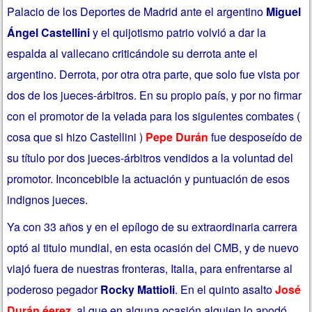
Palacio de los Deportes de Madrid ante el argentino
Miguel
Ángel Castellini
y el quijotismo patrio volvió a dar la
espalda al vallecano criticándole su derrota ante el
argentino. Derrota, por otra otra parte, que solo fue vista por
dos de los jueces-árbitros. En su propio país, y por no firmar
con el promotor de la velada para los siguientes combates (
cosa que si hizo Castellini )
Pepe Durán
fue desposeído de
su título por dos jueces-árbitros vendidos a la voluntad del
promotor. Inconcebible la actuación y puntuación de esos
indignos jueces.
Ya con 33 años y en el epílogo de su extraordinaria carrera
optó al titulo mundial, en esta ocasión del CMB, y de nuevo
viajó fuera de nuestras fronteras, Italia, para enfrentarse al
poderoso pegador
Rocky Mattioli
. En el quinto asalto
José
Durán éerez
, al que en alguna ocasión alguien lo apodó