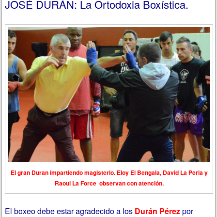
JOSÉ DURÁN: La Ortodoxia Boxística.
El gran Duran impartiendo magisterio. Eloy El Bengala, David La Perla y
Raoul La Force observan con atención.
El boxeo debe estar agradecido a los
Durán Pérez
por