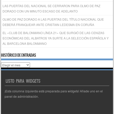
LAS PUERTAS DEL NACIONAL SE CERRARON PARA OLMO DE PAZ
DORADO CON UN MINUTO ESCASO DE ADELANTO
OLMO DE PAZ DORADO A LAS PUERTAS DEL TÍTULO NACIONAL QUE
DEBERÁ FRANQUEAR ANTE CRISTIAN LEDESMA EN CORUÑA
EL «CLUB DE BALONMANO LÍNEA 21» QUE SURGIÓ DE LAS CENIZAS
ECONÓMICAS DEL ALBATROS YA SURTE A LA SELECCIÓN ESPAÑOLA Y
AL BARCELONA BALONMANO
HISTÓRICO DE ENTRADAS
Histórico
de
entradas
LISTO PARA WIDGETS
¡Esta columna izquierda está preparada para widgets! Añade uno en el
panel de administración.