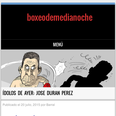
boxeodemedianoche
MENÚ
Saltar al contenido
ÍDOLOS DE AYER: JOSE DURAN PEREZ
Publicado el
20 julio, 2015
por
Barral