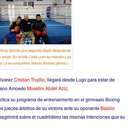
rtinez afronta una segunda etapa después de
 lesión. En la foto ( izda.) con su maestro Luis
(c ) y su compañero Nando Álvarez (drcha.).
Alvarez
Cristian Trujillo
, llegará desde Lugo para tratar de
decano Amoedo
Musslim Abdel Aziz
.
áctica su programa de entrenamiento en el gimnasio Boxing
os jueces-árbitros de su victoria ante su oponente
Basilio
 esgrimirá sobre el cuadrilátero las mismas intenciones que su