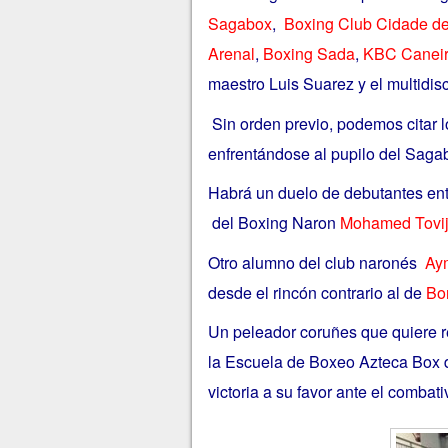
Sagabox
,
Boxing Club Cidade d
Arenal
,
Boxing Sada
,
KBC Caneir
maestro Luis Suarez y el multidis
Sin orden previo, podemos citar 
enfrentándose al pupilo del Sag
Habrá un duelo de debutantes ent
del Boxing Naron
Mohamed Tovij
Otro alumno del club naronés
Ay
desde el rincón contrario al de
Bo
Un peleador coruñes que quiere r
la Escuela de Boxeo Azteca Box dir
victoria a su favor ante el combat