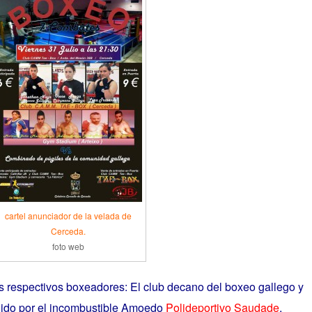
cartel anunciador de la velada de
Cerceda.
foto web
s respectivos boxeadores: El club decano del boxeo gallego y
ido por el incombustible Amoedo
Polideportivo Saudade
,