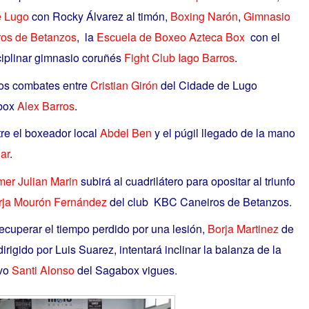
e Lugo
con Rocky Álvarez al timón,
Boxing Narón
,
Gimnasio
os de Betanzos
, la
Escuela de Boxeo Azteca Box
con el
ciplinar gimnasio coruñés
Fight Club Iago Barros
.
los combates entre
Cristian Girón
del Cidade de Lugo
abox
Alex Barros
.
re el boxeador local
Abdel Ben
y el púgil llegado de la mano
ar
.
mer
Julian Marin
subirá al cuadrilátero para opositar al triunfo
rja Mourón Fernández
del club KBC Caneiros de Betanzos.
ecuperar el tiempo perdido por una lesión,
Borja Martinez
de
igido por Luis Suarez, intentará inclinar la balanza de la
ivo
Santi Alonso
del Sagabox vigues.