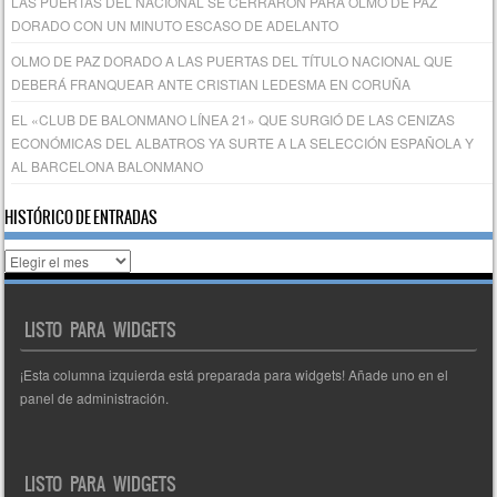
LAS PUERTAS DEL NACIONAL SE CERRARON PARA OLMO DE PAZ
DORADO CON UN MINUTO ESCASO DE ADELANTO
OLMO DE PAZ DORADO A LAS PUERTAS DEL TÍTULO NACIONAL QUE
DEBERÁ FRANQUEAR ANTE CRISTIAN LEDESMA EN CORUÑA
EL «CLUB DE BALONMANO LÍNEA 21» QUE SURGIÓ DE LAS CENIZAS
ECONÓMICAS DEL ALBATROS YA SURTE A LA SELECCIÓN ESPAÑOLA Y
AL BARCELONA BALONMANO
HISTÓRICO DE ENTRADAS
Histórico
de
entradas
LISTO PARA WIDGETS
¡Esta columna izquierda está preparada para widgets! Añade uno en el
panel de administración.
LISTO PARA WIDGETS