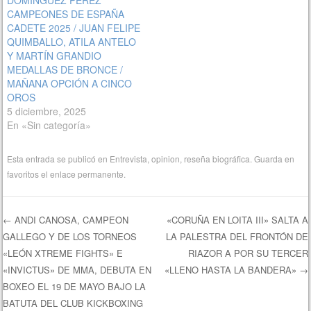
CAMPEONES DE ESPAÑA
CADETE 2025 / JUAN FELIPE
QUIMBALLO, ATILA ANTELO
Y MARTÍN GRANDIO
MEDALLAS DE BRONCE /
MAÑANA OPCIÓN A CINCO
OROS
5 diciembre, 2025
En «Sin categoría»
Esta entrada se publicó en
Entrevista
,
opinion
,
reseña biográfica
. Guarda en
favoritos el
enlace permanente
.
←
ANDI CANOSA, CAMPEON
«CORUÑA EN LOITA III» SALTA A
GALLEGO Y DE LOS TORNEOS
LA PALESTRA DEL FRONTÓN DE
Navegación de entradas
«LEÓN XTREME FIGHTS» E
RIAZOR A POR SU TERCER
«INVICTUS» DE MMA, DEBUTA EN
«LLENO HASTA LA BANDERA»
→
BOXEO EL 19 DE MAYO BAJO LA
BATUTA DEL CLUB KICKBOXING