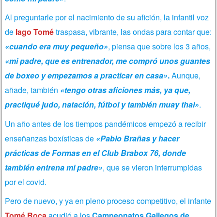
Al preguntarle por el nacimiento de su afición, la infantil voz
de
Iago Tomé
traspasa, vibrante, las ondas para contar que:
«cuando era muy pequeño»
, piensa que sobre los 3 años,
«mi padre, que es entrenador, me compró unos guantes
de boxeo y empezamos a practicar en casa»
.
Aunque,
añade, también
«tengo otras aficiones más, ya que,
practiqué judo, natación, fútbol y también muay thai»
.
Un año antes de los tiempos pandémicos empezó a recibir
enseñanzas boxísticas de
«Pablo Brañas y hacer
prácticas de Formas en el Club Brabox 76, donde
también entrena mi padre»
, que se vieron interrumpidas
por el covid.
Pero de nuevo, y ya en pleno proceso competitivo, el infante
Tomé Roca
acudió a los
Campeonatos Gallegos de