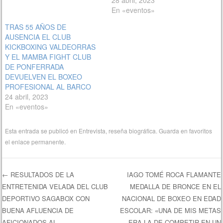
28 abril, 2023
En «eventos»
TRAS 55 AÑOS DE
AUSENCIA EL CLUB
KICKBOXING VALDEORRAS
Y EL MAMBA FIGHT CLUB
DE PONFERRADA
DEVUELVEN EL BOXEO
PROFESIONAL AL BARCO
24 abril, 2023
En «eventos»
Esta entrada se publicó en
Entrevista
,
reseña biográfica
. Guarda en favoritos
el
enlace permanente
.
←
RESULTADOS DE LA
IAGO TOMÉ ROCA FLAMANTE
ENTRETENIDA VELADA DEL CLUB
MEDALLA DE BRONCE EN EL
Navegación de entradas
DEPORTIVO SAGABOX CON
NACIONAL DE BOXEO EN EDAD
BUENA AFLUENCIA DE
ESCOLAR: «UNA DE MIS METAS
AFICIONADOS AL
ERA LA DE COMPETIR EN UN