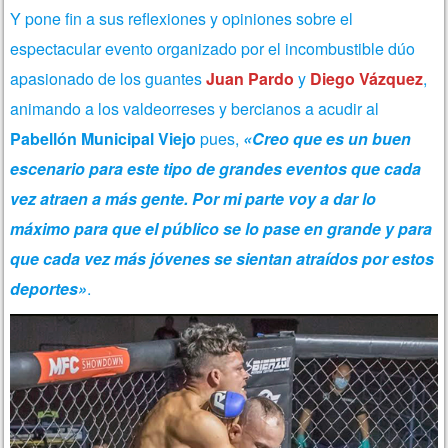
Y pone fin a sus reflexiones y opiniones sobre el
espectacular evento organizado por el incombustible dúo
apasionado de los guantes
Juan Pardo
y
Diego Vázquez
,
animando a los valdeorreses y bercianos a acudir al
Pabellón Municipal Viejo
pues,
«Creo que es un buen
escenario para este tipo de grandes eventos que cada
vez atraen a más gente. Por mi parte voy a dar lo
máximo para que el público se lo pase en grande y para
que cada vez más jóvenes se sientan atraídos por estos
deportes»
.