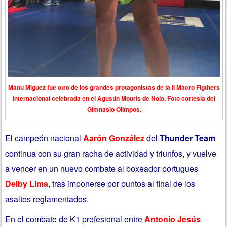
Manu Miguez fue otro de los grandes protagonistas de la II Macro Figthers
Internacional celebrada en el Agustín Mourís de Noia. Foto cortesía del
Gimnasio Olimpos.
El campeón nacional
Aarón González
del
Thunder Team
continua con su gran racha de actividad y triunfos, y vuelve
a vencer en un nuevo combate al boxeador portugues
Deiby Lima
, tras imponerse por puntos al final de los
asaltos reglamentados.
En el combate de K1 profesional entre
Antonio Jesús