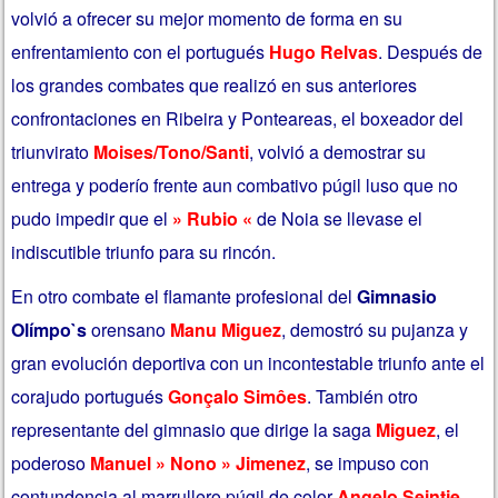
volvió a ofrecer su mejor momento de forma en su
enfrentamiento con el portugués
Hugo Relvas
. Después de
los grandes combates que realizó en sus anteriores
confrontaciones en Ribeira y Ponteareas, el boxeador del
triunvirato
Moises/Tono/Santi
, volvió a demostrar su
entrega y poderío frente aun combativo púgil luso que no
pudo impedir que el
» Rubio «
de Noia se llevase el
indiscutible triunfo para su rincón.
En otro combate el flamante profesional del
Gimnasio
Olímpo`s
orensano
Manu Miguez
, demostró su pujanza y
gran evolución deportiva con un incontestable triunfo ante el
corajudo portugués
Gonçalo Simôes
. También otro
representante del gimnasio que dirige la saga
Miguez
, el
poderoso
Manuel » Nono » Jimenez
, se impuso con
contundencia al marrullero púgil de color
Angelo Seintje
.