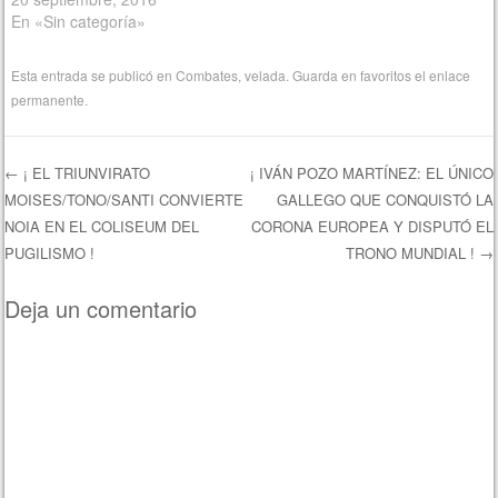
En «Sin categoría»
Esta entrada se publicó en
Combates
,
velada
. Guarda en favoritos el
enlace
permanente
.
←
¡ EL TRIUNVIRATO
¡ IVÁN POZO MARTÍNEZ: EL ÚNICO
MOISES/TONO/SANTI CONVIERTE
GALLEGO QUE CONQUISTÓ LA
Navegación de entradas
NOIA EN EL COLISEUM DEL
CORONA EUROPEA Y DISPUTÓ EL
PUGILISMO !
TRONO MUNDIAL !
→
Deja un comentario