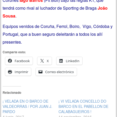
Coruñes
Iago Barros
(Pit Bull) bajo las reglas K1, que
tendrá como rival al luchador de Sporting de Braga
João
Sousa
.
Equipos venidos de Coruña, Ferrol, Boiro, Vigo, Córdoba y
Portugal, que a buen seguro deleitarán a todos los allí
presentes.
Comparte esto:
Facebook
X
LinkedIn
Imprimir
Correo electrónico
Relacionado
¡ VELADA EN O BARCO DE
¡ VI VELADA CONCELLO DO
VALDEORRAS / POR JUAN J.
BARCO EN EL PABELLON DE
PARDO
CALABAGUEIROS !
4 junio, 2017
14 noviembre, 2016