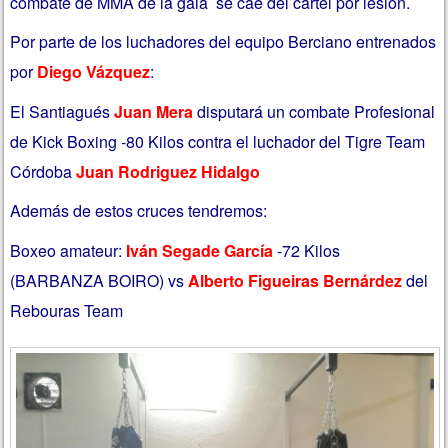
combate de MMA de la gala se cae del cartel por lesión.
Por parte de los luchadores del equipo Berciano entrenados
por
Diego Vázquez
:
El Santiagués
Juan Mera
disputará un combate Profesional
de Kick Boxing -80 Kilos contra el luchador del Tigre Team
Córdoba
Juan Rodriguez Hidalgo
Además de estos cruces tendremos:
Boxeo amateur:
Iván Segade García
-72 Kilos
(BARBANZA BOIRO) vs
Alberto Figueiras Bernárdez
del
Rebouras Team