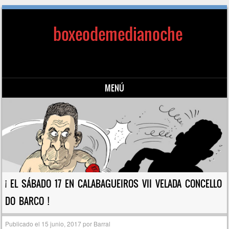
boxeodemedianoche
MENÚ
Saltar al contenido
¡ EL SÁBADO 17 EN CALABAGUEIROS VII VELADA CONCELLO
DO BARCO !
Publicado el
15 junio, 2017
por
Barral