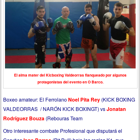
El alma mater del Kicboxing Valdeorras flanqueado por algunos
protagonistas del evento en O Barco.
Boxeo amateur: El Ferrolano
Noel Pita Rey
(KICK BOXING
VALDEORRAS / NARÓN KICK BOXINGT) vs
Jonatan
Rodríguez Bouza
(Rebouras Team
Otro interesante combate Profesional que disputará el