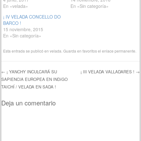
En «velada»
En «Sin categoría»
¡ IV VELADA CONCELLO DO
BARCO !
15 noviembre, 2015
En «Sin categoría»
Esta entrada se publicó en
velada
. Guarda en favoritos el
enlace permanente
.
←
¡ YANCHY INCULCARÁ SU
¡ III VELADA VALLADARES !
→
SAPIENCIA EUROPEA EN INDíGO
Navegación de entradas
TAICHÍ / VELADA EN SADA !
Deja un comentario