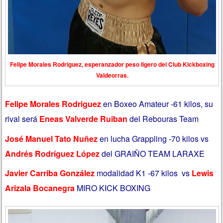
Felipe Morales Rodriguez, esperanzador peso ligero del Club Kickboxing
Valdeorras.
Felipe Morales Rodriguez
en Boxeo Amateur -61 kilos, su
rival será
Eneas Valverde Ruiban
del Rebouras Team
José Manuel Tato Nuñez
en lucha Grappling -70 kilos vs
Andrés Rodríguez López
del GRAIÑO TEAM LARAXE
Javier Carriba González
modalidad K1 -67 kilos vs
Lewis
Arizala Bocanegra
MIRO KICK BOXING