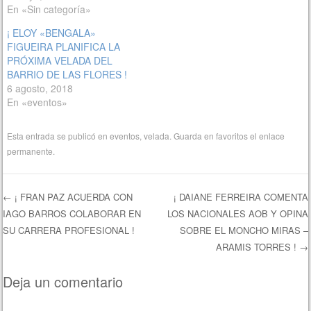
En «Sin categoría»
¡ ELOY «BENGALA»
FIGUEIRA PLANIFICA LA
PRÓXIMA VELADA DEL
BARRIO DE LAS FLORES !
6 agosto, 2018
En «eventos»
Esta entrada se publicó en
eventos
,
velada
. Guarda en favoritos el
enlace
permanente
.
←
¡ FRAN PAZ ACUERDA CON
¡ DAIANE FERREIRA COMENTA
IAGO BARROS COLABORAR EN
LOS NACIONALES AOB Y OPINA
Navegación de entradas
SU CARRERA PROFESIONAL !
SOBRE EL MONCHO MIRAS –
ARAMIS TORRES !
→
Deja un comentario