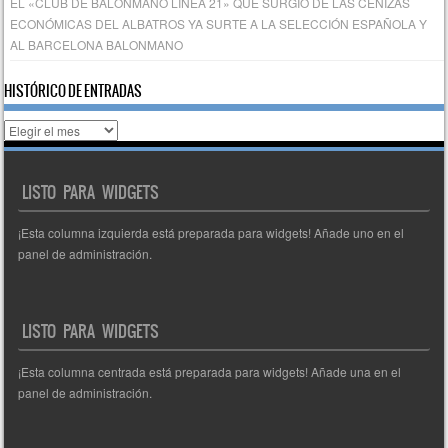
EL «CLUB DE BALONMANO LÍNEA 21» QUE SURGIÓ DE LAS CENIZAS
ECONÓMICAS DEL ALBATROS YA SURTE A LA SELECCIÓN ESPAÑOLA Y
AL BARCELONA BALONMANO
HISTÓRICO DE ENTRADAS
Histórico
de
entradas
LISTO PARA WIDGETS
¡Esta columna izquierda está preparada para widgets! Añade uno en el
panel de administración.
LISTO PARA WIDGETS
¡Esta columna centrada está preparada para widgets! Añade una en el
panel de administración.