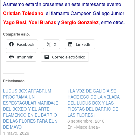
Asimismo estarán presentes en este interesante evento
Cristian Toledano
, el flamante Campeón Gallego Junior
Yago Besi
,
Yoel Brañas
y
Sergio Gonzalez
, entre otros.
Comparte esto:
Facebook
X
LinkedIn
Imprimir
Correo electrónico
Relacionado
LUDUS BOX ARTABRUM
¡ LA VOZ DE GALICIA SE
PROGRAMA UN
HACE ECO DE LA VELADA
ESPECTACULAR MARIDAJE
DEL LUDUS BOX Y LAS
DEL BOXEO Y EL ARTE
FIESTAS DEL BARRIO DE
FLAMENCO EN EL BARRIO
LAS FLORES ¡
DE LAS FLORES PARA EL 9
6 septiembre, 2018
DE MAYO
En «Miscelánea»
1 mayo, 2026