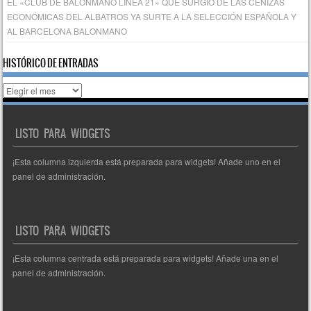
EL «CLUB DE BALONMANO LÍNEA 21» QUE SURGIÓ DE LAS CENIZAS
ECONÓMICAS DEL ALBATROS YA SURTE A LA SELECCIÓN ESPAÑOLA Y
AL BARCELONA BALONMANO
HISTÓRICO DE ENTRADAS
Histórico
de
entradas
LISTO PARA WIDGETS
¡Esta columna izquierda está preparada para widgets! Añade uno en el
panel de administración.
LISTO PARA WIDGETS
¡Esta columna centrada está preparada para widgets! Añade una en el
panel de administración.