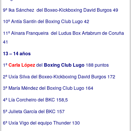
9ª Ika Sánchez del Boxeo-Kickboxing David Burgos 49
10ª Antía Santín del Boxing Club Lugo 42
11ª Ainara Franqueira del Ludus Box Artabrum de Coruña
41
13 – 14 años
1ª
Carla López
del
Boxing Club Lugo
188 puntos
2ª Uxía Silva del Boxeo-Kickboxing David Burgos 172
3ª María Méndez del Boxing Club Lugo 164
4ª Lía Corcheiro del BKC 158,5
5ª Julieta García del BKC 157
6ª Uxía Vigo del equipo Thunder 130