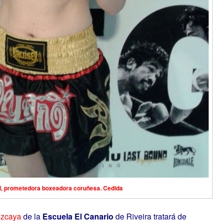
il, prometedora boxeadora coruñesa. Cedida
izcaya
de la
Escuela El Canario
de Riveira tratará de