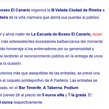
boxeo El Canario
organiza la
III Velada Ciudad de Riveira
a
teira
de la villa marinera que abrirá sus puertas al público
or y
alma mater
de
La Escuela de Boxeo El Canario,
Israel
os más sobresalientes boxeadores barbanzanos del momento
tido homenaje a los entrenadores por su generosidad y
s recibirán el reconocimiento público en la entrega de unos
a la ocasión.
s precios más que asequibles de las entradas, se prevé una
 al coqueto polideportivo de A Fieiteira. Las entradas se
pada, en el
Bar Tenerife
,
A Taberna
,
Podium
l jueves 26 al precio de
9 euros silla
y
7 la grada
. El
8 euros
respectivamente.