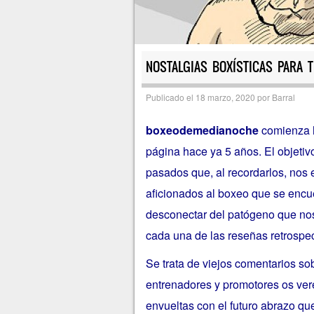
NOSTALGIAS BOXÍSTICAS PARA T
Publicado el
18 marzo, 2020
por
Barral
boxeodemedianoche
comienza h
página hace ya 5 años. El objetivo
pasados que, al recordarlos, nos 
aficionados al boxeo que se encu
desconectar del patógeno que nos 
cada una de las reseñas retrospec
Se trata de viejos comentarios so
entrenadores y promotores os veréi
envueltas con el futuro abrazo q