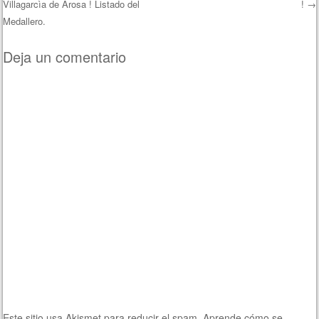
Villagarcìa de Arosa ! Listado del
!
→
Navegación de entradas
Medallero.
Deja un comentario
Este sitio usa Akismet para reducir el spam.
Aprende cómo se