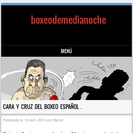
boxeodemedianoche
MENÚ
Saltar al contenido
CARA Y CRUZ DEL BOXEO ESPAÑOL .
Publicado el
12 abril, 2015
por
Barral