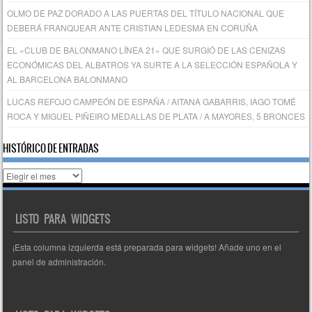
OLMO DE PAZ DORADO A LAS PUERTAS DEL TÍTULO NACIONAL QUE
DEBERÁ FRANQUEAR ANTE CRISTIAN LEDESMA EN CORUÑA
EL «CLUB DE BALONMANO LÍNEA 21» QUE SURGIÓ DE LAS CENIZAS
ECONÓMICAS DEL ALBATROS YA SURTE A LA SELECCIÓN ESPAÑOLA Y
AL BARCELONA BALONMANO
LUCAS REFOJO CAMPEÓN DE ESPAÑA / AITANA GABARRIS, IAGO TOMÉ
ROCA Y MIGUEL PIÑEIRO MEDALLAS DE PLATA / A MAYORES, 5 BRONCES
HISTÓRICO DE ENTRADAS
Histórico
de
entradas
LISTO PARA WIDGETS
¡Esta columna izquierda está preparada para widgets! Añade uno en el
panel de administración.