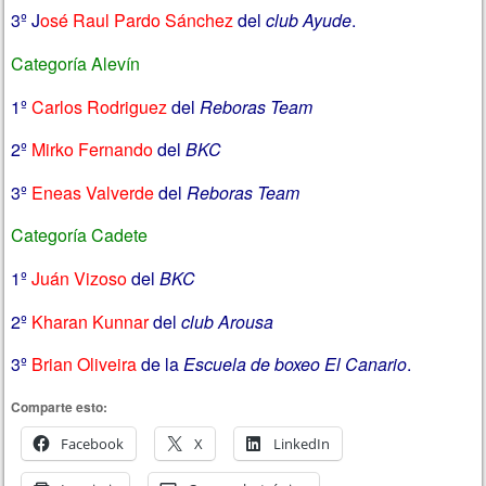
3º J
osé Raul Pardo Sánchez
del
club Ayude
.
Categoría Alevín
1º
Carlos Rodriguez
del
Reboras Team
2º
Mirko Fernando
del
BKC
3º
Eneas Valverde
del
Reboras Team
Categoría Cadete
1º
Juán Vizoso
del
BKC
2º
Kharan Kunnar
del
club Arousa
3º
Brian Oliveira
de la
Escuela de boxeo El Canario
.
Comparte esto:
Facebook
X
LinkedIn