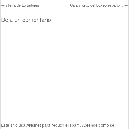
←
¡Terra de Loitadores !
Cara y cruz del boxeo español .
→
Navegación de entradas
Deja un comentario
Este sitio usa Akismet para reducir el spam.
Aprende cómo se