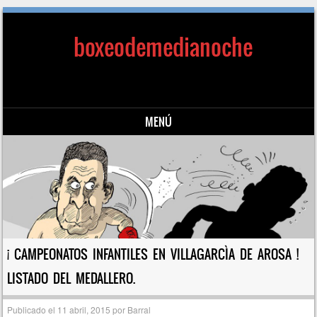
boxeodemedianoche
MENÚ
Saltar al contenido
¡ CAMPEONATOS INFANTILES EN VILLAGARCÌA DE AROSA !
LISTADO DEL MEDALLERO.
Publicado el
11 abril, 2015
por
Barral