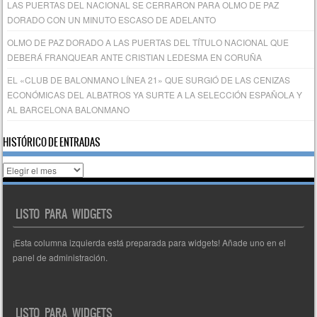
LAS PUERTAS DEL NACIONAL SE CERRARON PARA OLMO DE PAZ
DORADO CON UN MINUTO ESCASO DE ADELANTO
OLMO DE PAZ DORADO A LAS PUERTAS DEL TÍTULO NACIONAL QUE
DEBERÁ FRANQUEAR ANTE CRISTIAN LEDESMA EN CORUÑA
EL «CLUB DE BALONMANO LÍNEA 21» QUE SURGIÓ DE LAS CENIZAS
ECONÓMICAS DEL ALBATROS YA SURTE A LA SELECCIÓN ESPAÑOLA Y
AL BARCELONA BALONMANO
HISTÓRICO DE ENTRADAS
Histórico
de
entradas
LISTO PARA WIDGETS
¡Esta columna izquierda está preparada para widgets! Añade uno en el
panel de administración.
LISTO PARA WIDGETS