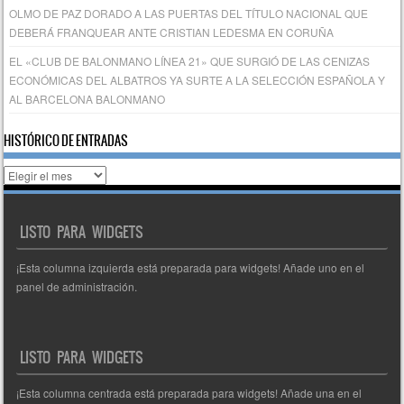
OLMO DE PAZ DORADO A LAS PUERTAS DEL TÍTULO NACIONAL QUE
DEBERÁ FRANQUEAR ANTE CRISTIAN LEDESMA EN CORUÑA
EL «CLUB DE BALONMANO LÍNEA 21» QUE SURGIÓ DE LAS CENIZAS
ECONÓMICAS DEL ALBATROS YA SURTE A LA SELECCIÓN ESPAÑOLA Y
AL BARCELONA BALONMANO
HISTÓRICO DE ENTRADAS
Histórico
de
entradas
LISTO PARA WIDGETS
¡Esta columna izquierda está preparada para widgets! Añade uno en el
panel de administración.
LISTO PARA WIDGETS
¡Esta columna centrada está preparada para widgets! Añade una en el