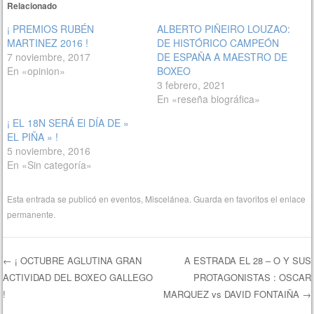
Relacionado
¡ PREMIOS RUBÉN
ALBERTO PIÑEIRO LOUZAO:
MARTINEZ 2016 !
DE HISTÓRICO CAMPEÓN
7 noviembre, 2017
DE ESPAÑA A MAESTRO DE
En «opinion»
BOXEO
3 febrero, 2021
En «reseña biográfica»
¡ EL 18N SERÁ El DÍA DE »
EL PIÑA » !
5 noviembre, 2016
En «Sin categoría»
Esta entrada se publicó en
eventos
,
Miscelánea
. Guarda en favoritos el
enlace
permanente
.
←
¡ OCTUBRE AGLUTINA GRAN
A ESTRADA EL 28 – O Y SUS
ACTIVIDAD DEL BOXEO GALLEGO
PROTAGONISTAS : OSCAR
Navegación de entradas
!
MARQUEZ vs DAVID FONTAIÑA
→