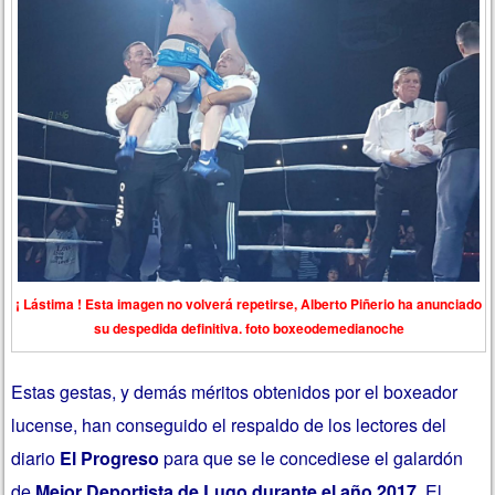
¡ Lástima ! Esta imagen no volverá repetirse, Alberto Piñerio ha anunciado
su despedida definitiva. foto boxeodemedianoche
Estas gestas, y demás méritos obtenidos por el boxeador
lucense, han conseguido el respaldo de los lectores del
diario
El Progreso
para que se le concediese el galardón
de
Mejor Deportista de Lugo durante el año 2017
. El