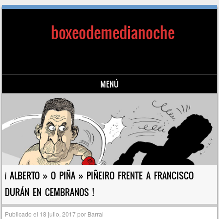
boxeodemedianoche
MENÚ
Saltar al contenido
¡ ALBERTO » O PIÑA » PIÑEIRO FRENTE A FRANCISCO
DURÁN EN CEMBRANOS !
Publicado el
18 julio, 2017
por
Barral