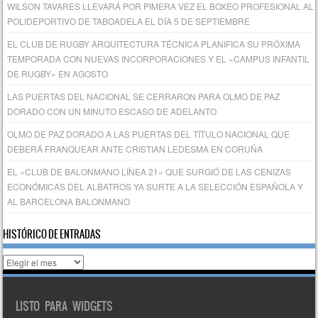
WILSON TAVARES LLEVARÁ POR PIMERA VEZ EL BOXEO PROFESIONAL AL
POLIDEPORTIVO DE TABOADELA EL DÍA 5 DE SEPTIEMBRE
EL CLUB DE RUGBY ARQUITECTURA TÉCNICA PLANIFICA SU PRÓXIMA
TEMPORADA CON NUEVAS INCORPORACIONES Y EL «CAMPUS INFANTIL
DE RUGBY» EN AGOSTO
LAS PUERTAS DEL NACIONAL SE CERRARON PARA OLMO DE PAZ
DORADO CON UN MINUTO ESCASO DE ADELANTO
OLMO DE PAZ DORADO A LAS PUERTAS DEL TÍTULO NACIONAL QUE
DEBERÁ FRANQUEAR ANTE CRISTIAN LEDESMA EN CORUÑA
EL «CLUB DE BALONMANO LÍNEA 21» QUE SURGIÓ DE LAS CENIZAS
ECONÓMICAS DEL ALBATROS YA SURTE A LA SELECCIÓN ESPAÑOLA Y
AL BARCELONA BALONMANO
HISTÓRICO DE ENTRADAS
Histórico
de
entradas
LISTO PARA WIDGETS