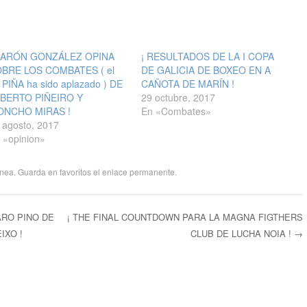
AARÓN GONZÁLEZ OPINA
¡ RESULTADOS DE LA I COPA
BRE LOS COMBATES ( el
DE GALICIA DE BOXEO EN A
 PIÑA ha sido aplazado ) DE
CAÑOTA DE MARÍN !
BERTO PIÑEIRO Y
29 octubre, 2017
ONCHO MIRAS !
En «Combates»
 agosto, 2017
 «opinion»
ánea
. Guarda en favoritos el
enlace permanente
.
ARO PINO DE
¡ THE FINAL COUNTDOWN PARA LA MAGNA FIGTHERS
IXO !
CLUB DE LUCHA NOIA !
→
ntradas