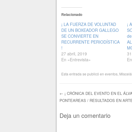
Relacionado
¡ LA FUERZA DE VOLUNTAD
¡ 
DE UN BOXEADOR GALLEGO
SO
SE CONVIERTE EN
de
RECURRENTE PERIODÍSTICA
AL
!
M
27 abril, 2019
31
En «Entrevista»
En
Esta entrada se publicó en
eventos
,
Miscel
←
¡ CRÓNICA DEL EVENTO EN EL ÁLV
PONTEAREAS / RESULTADOS EN ARTE
Navegación de e
Deja un comentario